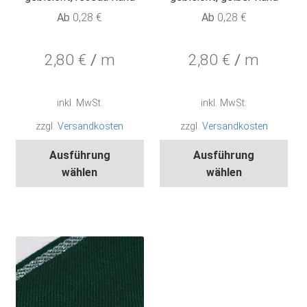
Ab
0,28
€
Ab
0,28
€
2,80
€
/
m
2,80
€
/
m
inkl. MwSt.
inkl. MwSt.
zzgl.
Versandkosten
zzgl.
Versandkosten
Dieses
Die
Ausführung
Ausführung
Produkt
Pro
wählen
wählen
weist
wei
mehrere
meh
Varianten
Var
auf.
auf.
Die
Die
Optionen
Opt
können
kön
auf
auf