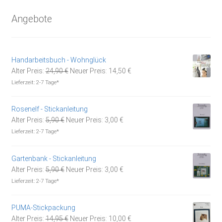
Angebote
Handarbeitsbuch - Wohnglück
Ursprünglicher
Aktueller
Alter Preis:
24,90
€
Neuer Preis:
14,50
€
Preis
Preis
Lieferzeit:
2-7 Tage*
war:
ist:
24,90 €
14,50 €.
Rosenelf - Stickanleitung
Ursprünglicher
Aktueller
Alter Preis:
5,90
€
Neuer Preis:
3,00
€
Preis
Preis
Lieferzeit:
2-7 Tage*
war:
ist:
5,90 €
3,00 €.
Gartenbank - Stickanleitung
Ursprünglicher
Aktueller
Alter Preis:
5,90
€
Neuer Preis:
3,00
€
Preis
Preis
Lieferzeit:
2-7 Tage*
war:
ist:
5,90 €
3,00 €.
PUMA-Stickpackung
Ursprünglicher
Aktueller
Alter Preis:
14,95
€
Neuer Preis:
10,00
€