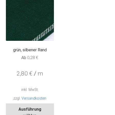
der
der
Produktseite
Pro
gewählt
gew
werden
wer
grün, silbener Rand
Ab
0,28
€
2,80
€
/
m
inkl. MwSt.
zzgl.
Versandkosten
Dieses
Ausführung
Produkt