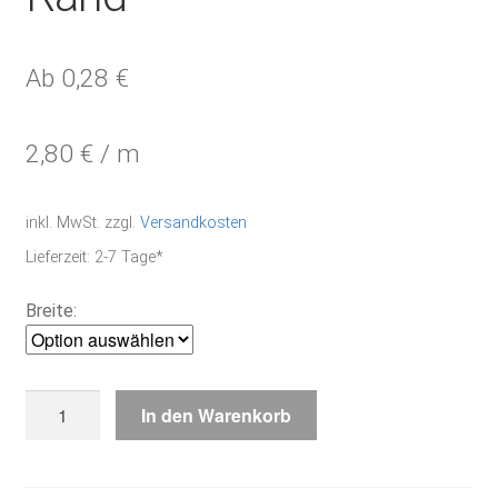
Ab
0,28
€
2,80
€
/
m
inkl. MwSt.
zzgl.
Versandkosten
Lieferzeit:
2-7 Tage*
Breite:
gebleicht,
In den Warenkorb
d.grüner
Rand
Menge