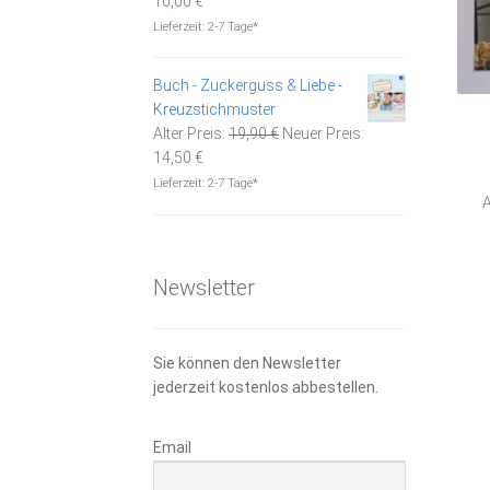
10,00
€
Preis
war:
Lieferzeit:
2-7 Tage*
ist:
19,90 €
10,00 €.
Buch - Zuckerguss & Liebe -
Kreuzstichmuster
Ursprünglicher
Alter Preis:
19,90
€
Neuer Preis:
Aktueller
Preis
14,50
€
Preis
war:
Lieferzeit:
2-7 Tage*
A
ist:
19,90 €
14,50 €.
Newsletter
Sie können den Newsletter
jederzeit kostenlos abbestellen.
Email