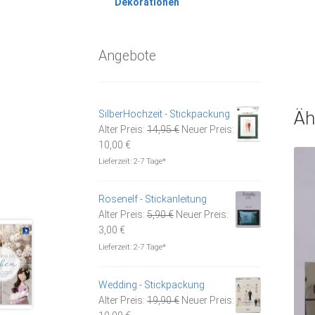
Dekorationen
Angebote
Äh
SilberHochzeit - Stickpackung
Ursprünglicher
Alter Preis:
14,95
€
Neuer Preis:
Aktueller
Preis
10,00
€
Preis
war:
Lieferzeit:
2-7 Tage*
ist:
14,95 €
10,00 €.
Rosenelf - Stickanleitung
Ursprünglicher
Alter Preis:
5,90
€
Neuer Preis:
Aktueller
Preis
3,00
€
Preis
war:
Lieferzeit:
2-7 Tage*
ist:
5,90 €
3,00 €.
Wedding - Stickpackung
Ursprünglicher
Alter Preis:
19,90
€
Neuer Preis:
Aktueller
Preis