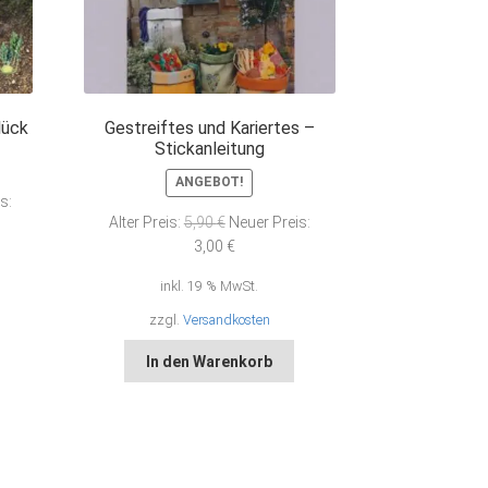
lück
Gestreiftes und Kariertes –
Stickanleitung
ANGEBOT!
icher
s:
Ursprünglicher
Alter Preis:
5,90
€
Neuer Preis:
Preis
Aktueller
3,00
€
war:
Preis
inkl. 19 % MwSt.
5,90 €
ist:
3,00 €.
zzgl.
Versandkosten
In den Warenkorb