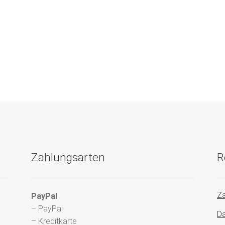
Zahlungsarten
R
Za
PayPal
– PayPal
Da
– Kreditkarte