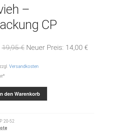
vieh –
packung CP
Ursprünglicher
Aktueller
19,95
€
Neuer Preis:
14,00
€
Preis
Preis
zzgl.
Versandkosten
war:
ist:
ge*
19,95 €
14,00 €.
In den Warenkorb
P 20-52
ote