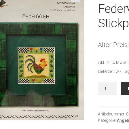
Feder
🔍
Stick
Alter Preis:
inkl. 19 % MwSt.
Lieferzeit:
2-7 Ta
Federvieh
-
Stickpackung
CP
Menge
Artikelnummer:
C
Kategorie:
Angeb