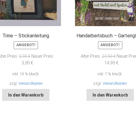
Trine – Stickanleitung
Handarbeitsbuch – Garteng
ANGEBOT!
ANGEBOT!
Ursprünglicher
Ursprüngl
lter Preis:
5,90
€
Neuer Preis:
Alter Preis:
24,90
€
Neuer Prei
Preis
Aktueller
Preis
Aktueller
3,00
€
14,90
€
war:
Preis
war:
Preis
inkl. 19 % MwSt.
inkl. 7 % MwSt.
5,90 €
ist:
24,90 €
ist:
3,00 €.
14,90 €.
zzgl.
Versandkosten
zzgl.
Versandkosten
In den Warenkorb
In den Warenkorb