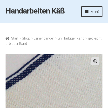
Handarbeiten Käß
Zur
Zum
Menü
Navigation
Inhalt
springen
springen
Startseite
Aktuelles
Start
Shop
Leinenbänder
uni, farbiger Rand
gebleicht,
d. blauer Rand
Fotos
Termine
🔍
Handarbeiten-Käß-Shop
Kasse
Mein Konto