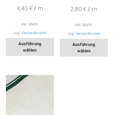
4,40
€
/
m
2,80
€
/
m
inkl. MwSt.
inkl. MwSt.
zzgl.
Versandkosten
zzgl.
Versandkosten
Dieses
Die
Ausführung
Ausführung
Produkt
Pro
wählen
wählen
weist
wei
mehrere
meh
Varianten
Var
auf.
auf.
Die
Die
Optionen
Opt
können
kön
auf
auf
der
der
Produktseite
Pro