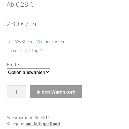
Ab
0,28
€
2,80
€
/
m
inkl. MwSt.
zzgl.
Versandkosten
Lieferzeit:
2-7 Tage*
Breite:
gebleicht,
In den Warenkorb
d.
blauer
Rand
Menge
Artikelnummer:
950-214
Kategorie:
uni, farbiger Rand