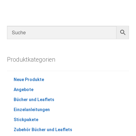
Varianten
auf.
Die
Optionen
können
auf
der
Produktseite
Produktkategorien
gewählt
werden
Neue Produkte
Angebote
Bücher und Leaflets
Einzelanleitungen
Stickpakete
Zubehör Bücher und Leaflets