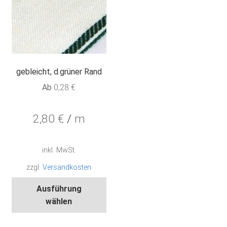
gewählt
gew
werden
wer
gebleicht, d.grüner Rand
Ab
0,28
€
2,80
€
/
m
inkl. MwSt.
zzgl.
Versandkosten
Dieses
Ausführung
Produkt
wählen
weist
mehrere