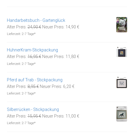
Handarbeitsbuch - Gartenglück
Ursprünglicher
Aktueller
Alter Preis:
24,90
€
Neuer Preis:
14,90
€
Preis
Preis
Lieferzeit:
2-7 Tage*
war:
ist:
24,90 €
14,90 €.
HühnerKram-Stickpackung
Ursprünglicher
Aktueller
Alter Preis:
16,95
€
Neuer Preis:
11,80
€
Preis
Preis
Lieferzeit:
2-7 Tage*
war:
ist:
16,95 €
11,80 €.
Pferd auf Trab - Stickpackung
Ursprünglicher
Aktueller
Alter Preis:
8,95
€
Neuer Preis:
6,20
€
Preis
Preis
Lieferzeit:
2-7 Tage*
war:
ist:
8,95 €
6,20 €.
Silberrücken - Stickpackung
Ursprünglicher
Aktueller
Alter Preis:
15,95
€
Neuer Preis:
11,00
€
Preis
Preis
Lieferzeit:
2-7 Tage*
war:
ist: