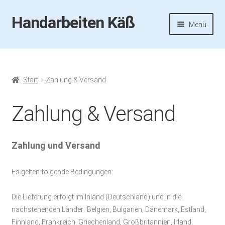
Handarbeiten Käß
Zur
Zum
Menü
Navigation
Inhalt
springen
springen
Startseite
Aktuelles
Start
Zahlung & Versand
Fotos
Zahlung & Versand
Termine
Zahlung und Versand
Handarbeiten-Käß-Shop
Es gelten folgende Bedingungen:
Kasse
Die Lieferung erfolgt im Inland (Deutschland)
und in die
Mein Konto
:
nachstehenden Länder
Belgien, Bulgarien, Dänemark, Estland,
Finnland, Frankreich, Griechenland, Großbritannien, Irland,