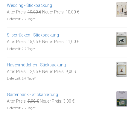
Wedding - Stickpackung
Ursprünglicher
Aktueller
Alter Preis:
19,90
€
Neuer Preis:
10,00
€
Preis
Preis
Lieferzeit:
2-7 Tage*
war:
ist:
19,90 €
10,00 €.
Silberrücken - Stickpackung
Ursprünglicher
Aktueller
Alter Preis:
15,95
€
Neuer Preis:
11,00
€
Preis
Preis
Lieferzeit:
2-7 Tage*
war:
ist:
15,95 €
11,00 €.
Hasenmädchen - Stickpackung
Ursprünglicher
Aktueller
Alter Preis:
12,95
€
Neuer Preis:
9,00
€
Preis
Preis
Lieferzeit:
2-7 Tage*
war:
ist:
12,95 €
9,00 €.
Gartenbank - Stickanleitung
Ursprünglicher
Aktueller
Alter Preis:
5,90
€
Neuer Preis:
3,00
€
Preis
Preis
Lieferzeit:
2-7 Tage*
war:
ist:
5,90 €
3,00 €.