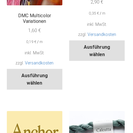
2,90
€
0,35
€
/
m
DMC Multicolor
Variationen
inkl. MwSt.
1,60
€
zzgl.
Versandkosten
0,19
€
/
m
Die
Ausführung
Pro
inkl. MwSt.
wählen
wei
zzgl.
Versandkosten
meh
Dieses
Var
Ausführung
Produkt
auf.
wählen
weist
Die
mehrere
Opt
Varianten
kön
auf.
auf
Die
der
Optionen
Pro
können
gew