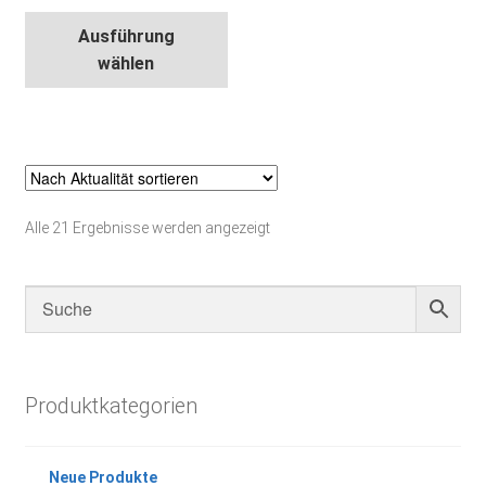
Dieses
Ausführung
Produkt
wählen
weist
mehrere
Varianten
auf.
Die
Optionen
Nach
Alle 21 Ergebnisse werden angezeigt
können
Aktualität
auf
sortiert
der
Produktseite
gewählt
werden
Produktkategorien
Neue Produkte