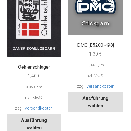
DMC [B5200-498]
1,30
€
0,14
€
/
m
Oehlenschläger
1,40
€
inkl. MwSt.
zzgl.
Versandkosten
0,05
€
/
m
Die
inkl. MwSt.
Ausführung
Pro
wählen
zzgl.
Versandkosten
wei
Dieses
meh
Ausführung
Produkt
Var
wählen