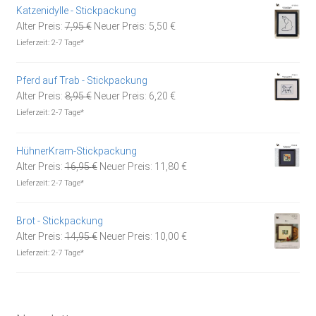
Katzenidylle - Stickpackung
Ursprünglicher
Aktueller
Alter Preis:
7,95
€
Neuer Preis:
5,50
€
Preis
Preis
Lieferzeit:
2-7 Tage*
war:
ist:
7,95 €
5,50 €.
Pferd auf Trab - Stickpackung
Ursprünglicher
Aktueller
Alter Preis:
8,95
€
Neuer Preis:
6,20
€
Preis
Preis
Lieferzeit:
2-7 Tage*
war:
ist:
8,95 €
6,20 €.
HühnerKram-Stickpackung
Ursprünglicher
Aktueller
Alter Preis:
16,95
€
Neuer Preis:
11,80
€
Preis
Preis
Lieferzeit:
2-7 Tage*
war:
ist:
16,95 €
11,80 €.
Brot - Stickpackung
Ursprünglicher
Aktueller
Alter Preis:
14,95
€
Neuer Preis:
10,00
€
Preis
Preis
Lieferzeit:
2-7 Tage*
war:
ist:
14,95 €
10,00 €.