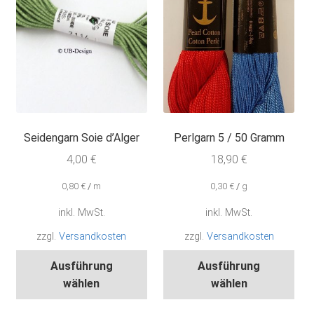
der
Produktseite
Pro
gewählt
gew
werden
wer
Seidengarn Soie d’Alger
Perlgarn 5 / 50 Gramm
4,00
€
18,90
€
0,80
€
/
m
0,30
€
/
g
inkl. MwSt.
inkl. MwSt.
zzgl.
Versandkosten
zzgl.
Versandkosten
Dieses
Die
Ausführung
Ausführung
Produkt
Pro
wählen
wählen
weist
wei
mehrere
meh