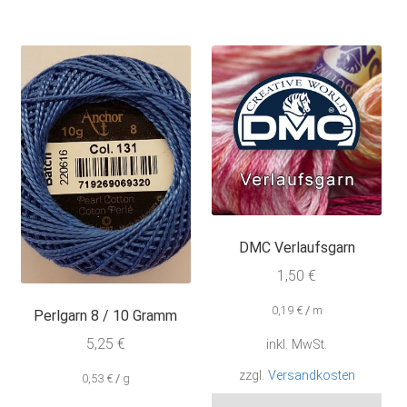
Varianten
Var
auf.
auf.
Die
Die
Optionen
Opt
können
kön
auf
auf
der
der
Produktseite
Pro
gewählt
gew
werden
wer
DMC Verlaufsgarn
1,50
€
0,19
€
/
m
Perlgarn 8 / 10 Gramm
5,25
€
inkl. MwSt.
zzgl.
Versandkosten
0,53
€
/
g
Die