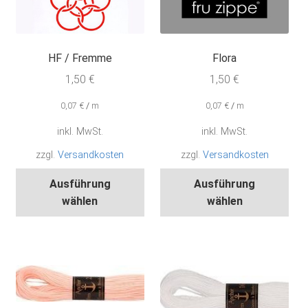
Produktseite
Pro
gewählt
gew
werden
wer
HF / Fremme
Flora
1,50
€
1,50
€
0,07
€
/
m
0,07
€
/
m
inkl. MwSt.
inkl. MwSt.
zzgl.
Versandkosten
zzgl.
Versandkosten
Dieses
Die
Ausführung
Ausführung
Produkt
Pro
wählen
wählen
weist
wei
mehrere
meh
Varianten
Var
auf.
auf.
Die
Die
Optionen
Opt