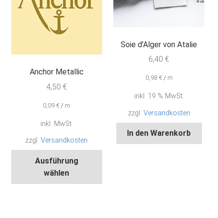
auf
wer
der
Produktseite
Soie d’Alger von Atalie
gewählt
werden
6,40
€
Anchor Metallic
0,98
€
/
m
4,50
€
inkl. 19 % MwSt.
0,09
€
/
m
zzgl.
Versandkosten
inkl. MwSt.
In den Warenkorb
zzgl.
Versandkosten
Dieses
Ausführung
Produkt
wählen
weist
mehrere
Varianten
auf.