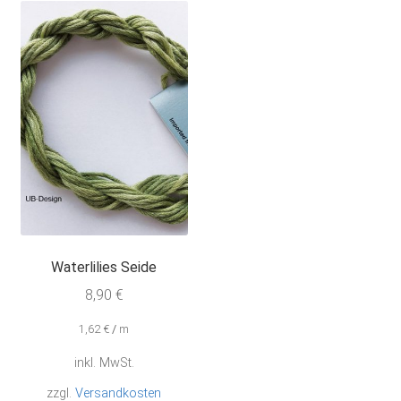
Die
Optionen
können
auf
der
Produktseite
gewählt
werden
Waterlilies Seide
8,90
€
1,62
€
/
m
inkl. MwSt.
zzgl.
Versandkosten