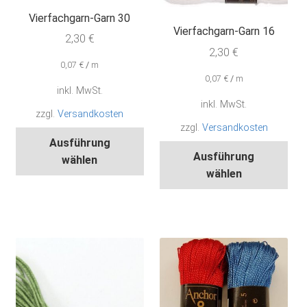
können
kön
Vierfachgarn-Garn 30
auf
auf
Vierfachgarn-Garn 16
2,30
€
der
der
2,30
€
Produktseite
Pro
0,07
€
/
m
gewählt
gew
0,07
€
/
m
werden
wer
inkl. MwSt.
inkl. MwSt.
zzgl.
Versandkosten
zzgl.
Versandkosten
Dieses
Ausführung
Die
Produkt
Ausführung
wählen
Pro
weist
wählen
wei
mehrere
meh
Varianten
Var
auf.
auf.
Die
Die
Optionen
Opt
können
kön
auf
auf
der