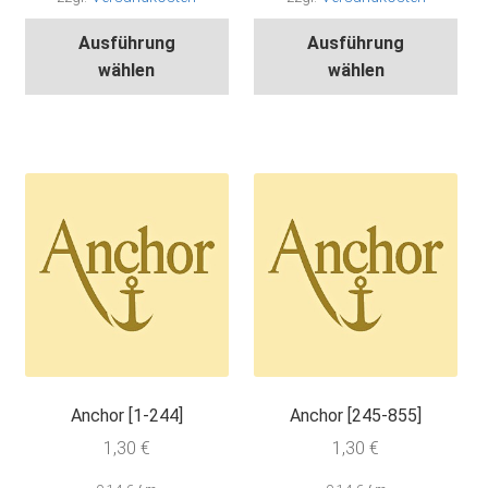
Dieses
Die
Ausführung
Ausführung
Produkt
Pro
wählen
wählen
weist
wei
mehrere
meh
Varianten
Var
auf.
auf.
Die
Die
Optionen
Opt
können
kön
auf
auf
der
der
Produktseite
Pro
gewählt
gew
werden
wer
Anchor [1-244]
Anchor [245-855]
1,30
€
1,30
€