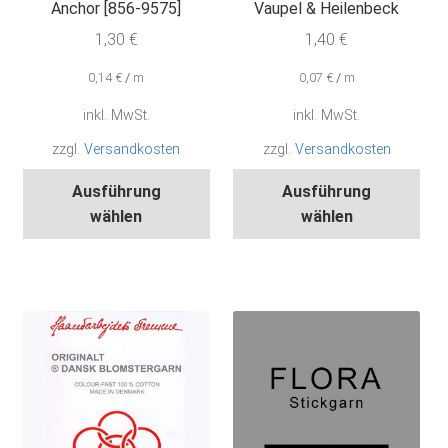
Anchor [856-9575]
Vaupel & Heilenbeck
1,30
€
1,40
€
0,14
€
/
m
0,07
€
/
m
inkl. MwSt.
inkl. MwSt.
zzgl.
Versandkosten
zzgl.
Versandkosten
Dieses
Die
Ausführung
Ausführung
Produkt
Pro
wählen
wählen
weist
wei
mehrere
meh
Varianten
Var
auf.
auf.
Die
Die
Optionen
Opt
können
kön
auf
auf
der
der