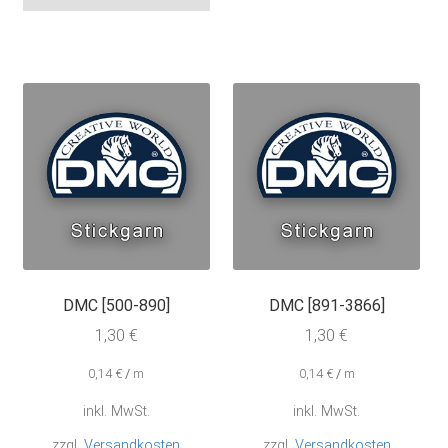
weist
auf.
mehrere
Die
Varianten
Opt
auf.
kön
Die
auf
Optionen
der
können
Pro
auf
gew
der
wer
Produktseite
gewählt
werden
DMC [500-890]
DMC [891-3866]
1,30
€
1,30
€
0,14
€
/
m
0,14
€
/
m
inkl. MwSt.
inkl. MwSt.
zzgl.
Versandkosten
zzgl.
Versandkosten