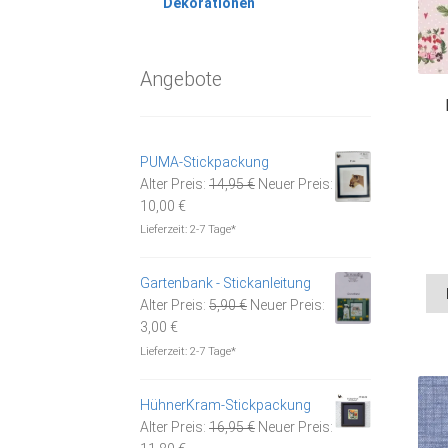
Dekorationen
Angebote
PUMA-Stickpackung
Ursprünglicher
Alter Preis:
14,95
€
Neuer Preis:
Aktueller
Preis
10,00
€
Preis
war:
Lieferzeit:
2-7 Tage*
ist:
14,95 €
10,00 €.
Gartenbank - Stickanleitung
Ursprünglicher
Alter Preis:
5,90
€
Neuer Preis:
Aktueller
Preis
3,00
€
Preis
war:
Lieferzeit:
2-7 Tage*
ist:
5,90 €
3,00 €.
HühnerKram-Stickpackung
Ursprünglicher
Alter Preis:
16,95
€
Neuer Preis:
Aktueller
Preis