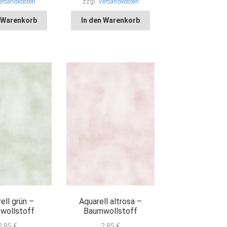
ersandkosten
zzgl.
Versandkosten
n Warenkorb
In den Warenkorb
ell grün –
Aquarell altrosa –
wollstoff
Baumwollstoff
2,85
€
2,85
€