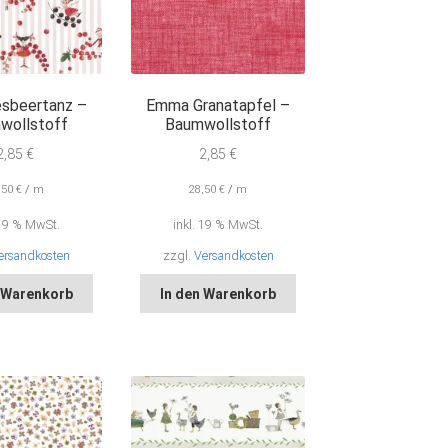
sbeertanz –
Emma Granatapfel –
wollstoff
Baumwollstoff
2,85
€
2,85
€
,50
€
/
m
28,50
€
/
m
 19 % MwSt.
inkl. 19 % MwSt.
ersandkosten
zzgl.
Versandkosten
n Warenkorb
In den Warenkorb