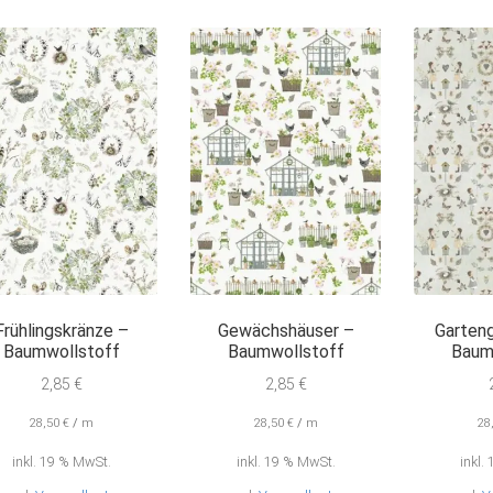
Frühlingskränze –
Gewächshäuser –
Garten
Baumwollstoff
Baumwollstoff
Baum
2,85
€
2,85
€
28,50
€
/
m
28,50
€
/
m
28
inkl. 19 % MwSt.
inkl. 19 % MwSt.
inkl.