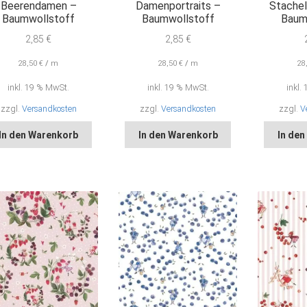
Beerendamen –
Damenportraits –
Stachel
Baumwollstoff
Baumwollstoff
Baum
2,85
€
2,85
€
28,50
€
/
m
28,50
€
/
m
28
inkl. 19 % MwSt.
inkl. 19 % MwSt.
inkl.
zzgl.
Versandkosten
zzgl.
Versandkosten
zzgl.
V
In den Warenkorb
In den Warenkorb
In de