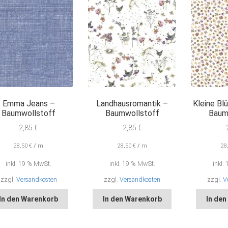
Emma Jeans –
Landhausromantik –
Kleine Bl
Baumwollstoff
Baumwollstoff
Baum
2,85
€
2,85
€
28,50
€
/
m
28,50
€
/
m
28
inkl. 19 % MwSt.
inkl. 19 % MwSt.
inkl.
zzgl.
Versandkosten
zzgl.
Versandkosten
zzgl.
V
In den Warenkorb
In den Warenkorb
In de