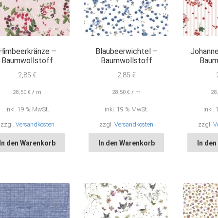
Himbeerkränze –
Blaubeerwichtel –
Johanne
Baumwollstoff
Baumwollstoff
Baum
2,85
€
2,85
€
28,50
€
/
m
28,50
€
/
m
28
inkl. 19 % MwSt.
inkl. 19 % MwSt.
inkl.
zzgl.
Versandkosten
zzgl.
Versandkosten
zzgl.
V
In den Warenkorb
In den Warenkorb
In de