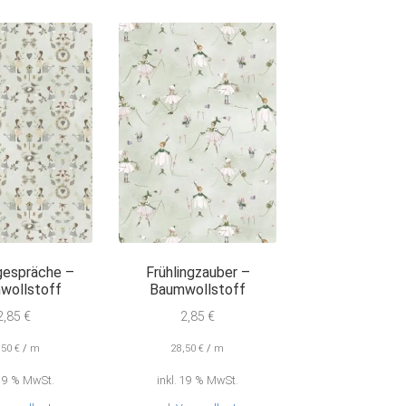
gespräche –
Frühlingzauber –
wollstoff
Baumwollstoff
2,85
€
2,85
€
,50
€
/
m
28,50
€
/
m
 19 % MwSt.
inkl. 19 % MwSt.