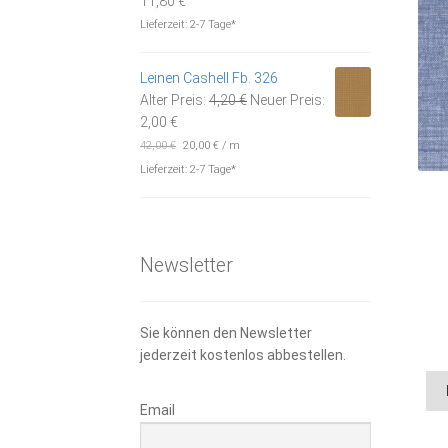
11,80
€
Preis
war:
Lieferzeit:
2-7 Tage*
ist:
16,95 €
11,80 €.
Leinen Cashell Fb. 326
Ursprünglicher
Alter Preis:
4,20
€
Neuer Preis:
Aktueller
Preis
2,00
€
Preis
war:
42,00
€
20,00
€
/
m
ist:
4,20 €
Lieferzeit:
2-7 Tage*
2,00 €.
Newsletter
Sie können den Newsletter
jederzeit kostenlos abbestellen.
Email