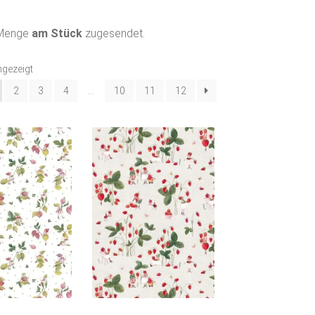
 Menge
am Stück
zugesendet.
Nach
ngezeigt
Aktualität
2
3
4
…
10
11
12
sortiert