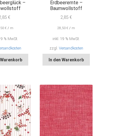
beerglück –
Erdbeerernte –
wollstoff
Baumwollstoff
2,85
€
2,85
€
,50
€
/
m
28,50
€
/
m
 19 % MwSt.
inkl. 19 % MwSt.
ersandkosten
zzgl.
Versandkosten
n Warenkorb
In den Warenkorb