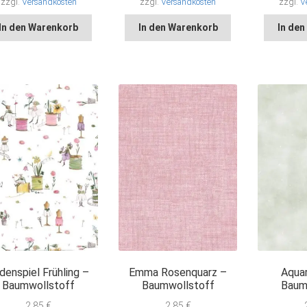
zzgl.
Versandkosten
zzgl.
Versandkosten
zzgl.
V
In den Warenkorb
In den Warenkorb
In de
denspiel Frühling –
Emma Rosenquarz –
Aquar
Baumwollstoff
Baumwollstoff
Baum
2,85
€
2,85
€