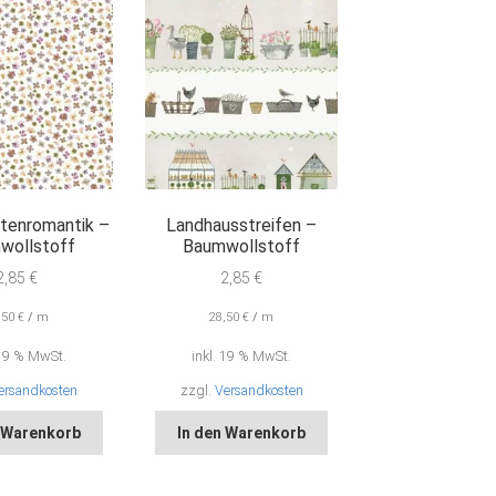
ütenromantik –
Landhausstreifen –
wollstoff
Baumwollstoff
2,85
€
2,85
€
,50
€
/
m
28,50
€
/
m
 19 % MwSt.
inkl. 19 % MwSt.
ersandkosten
zzgl.
Versandkosten
n Warenkorb
In den Warenkorb