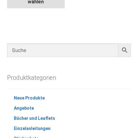
wählen
weist
mehrere
Varianten
auf.
Die
Optionen
können
auf
der
Produktseite
Produktkategorien
gewählt
werden
Neue Produkte
Angebote
Bücher und Leaflets
Einzelanleitungen