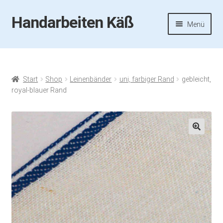
Handarbeiten Käß
Zur
Zum
Menü
Navigation
Inhalt
springen
springen
Startseite
Aktuelles
Start
Shop
Leinenbänder
uni, farbiger Rand
gebleicht,
royal-blauer Rand
Fotos
Termine
🔍
Handarbeiten-Käß-Shop
Kasse
Mein Konto