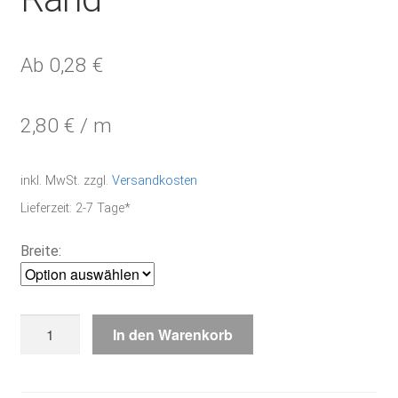
Ab
0,28
€
2,80
€
/
m
inkl. MwSt.
zzgl.
Versandkosten
Lieferzeit:
2-7 Tage*
Breite:
gebleicht,
In den Warenkorb
royal-
blauer
Rand