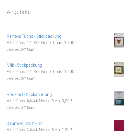
Angebote
Reineke Fuchs - Stickpackung
Ursprünglicher
Aktueller
Alter Preis:
14,95
€
Neuer Preis:
10,00
€
Preis
Preis
Lieferzeit:
2-7 Tage*
war:
ist:
14,95 €
10,00 €.
Milk - Stickpackung
Ursprünglicher
Aktueller
Alter Preis:
14,95
€
Neuer Preis:
10,00
€
Preis
Preis
Lieferzeit:
2-7 Tage*
war:
ist:
14,95 €
10,00 €.
Rosenelf - Stickanleitung
Ursprünglicher
Aktueller
Alter Preis:
5,90
€
Neuer Preis:
3,00
€
Preis
Preis
Lieferzeit:
2-7 Tage*
war:
ist:
5,90 €
3,00 €.
Baumwollstoff - rot
Ursprünglicher
Aktueller
Alter Preis:
1,85
€
Neuer Preis:
1,30
€