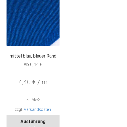
der
der
Produktseite
Pro
gewählt
gew
werden
wer
mittel blau, blauer Rand
Ab
0,44
€
4,40
€
/
m
inkl. MwSt.
zzgl.
Versandkosten
Dieses
Ausführung
Produkt