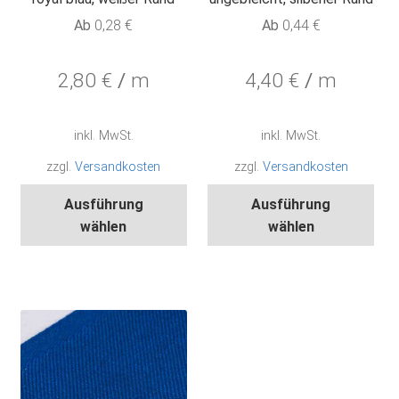
Ab
0,28
€
Ab
0,44
€
2,80
€
/
m
4,40
€
/
m
inkl. MwSt.
inkl. MwSt.
zzgl.
Versandkosten
zzgl.
Versandkosten
Dieses
Die
Ausführung
Ausführung
Produkt
Pro
wählen
wählen
weist
wei
mehrere
meh
Varianten
Var
auf.
auf.
Die
Die
Optionen
Opt
können
kön
auf
auf