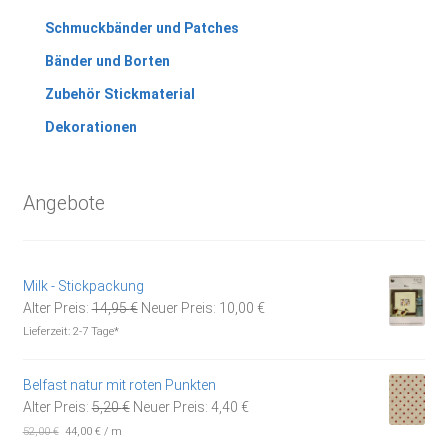
Schmuckbänder und Patches
Bänder und Borten
Zubehör Stickmaterial
Dekorationen
Angebote
Milk - Stickpackung
Ursprünglicher
Aktueller
Alter Preis:
14,95
€
Neuer Preis:
10,00
€
Preis
Preis
Lieferzeit:
2-7 Tage*
war:
ist:
14,95 €
10,00 €.
Belfast natur mit roten Punkten
Ursprünglicher
Aktueller
Alter Preis:
5,20
€
Neuer Preis:
4,40
€
Preis
Preis
52,00
€
44,00
€
/
m