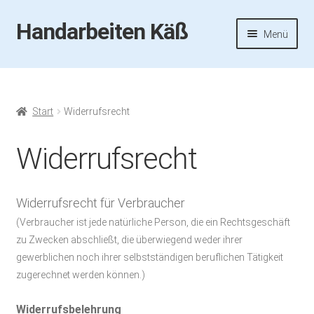
Handarbeiten Käß
Zur
Zum
Menü
Navigation
Inhalt
springen
springen
Startseite
Aktuelles
Start
Widerrufsrecht
Fotos
Widerrufsrecht
Termine
Widerrufsrecht für Verbraucher
Handarbeiten-Käß-Shop
(Verbraucher ist jede natürliche Person, die ein Rechtsgeschäft
zu Zwecken abschließt, die überwiegend weder ihrer
Kasse
gewerblichen noch ihrer selbstständigen beruflichen Tätigkeit
zugerechnet werden können.)
Mein Konto
Widerrufsbelehrung