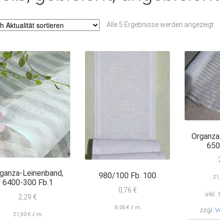
N
Alle 5 Ergebnisse werden angezeigt
Ak
so
Organza
650
ganza-Leinenband,
980/100 Fb. 100
21
6400-300 Fb.1
0,76
€
inkl.
2,29
€
8,00
€
/
m
zzgl.
V
21,90
€
/
m