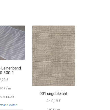
ach
tualität
rtiert
-Leinenband,
0-300-1
2,29
€
,90
€
/
m
901 ungebleicht
 19 % MwSt.
Ab
0,19
€
ersandkosten
1,90
€
/
m