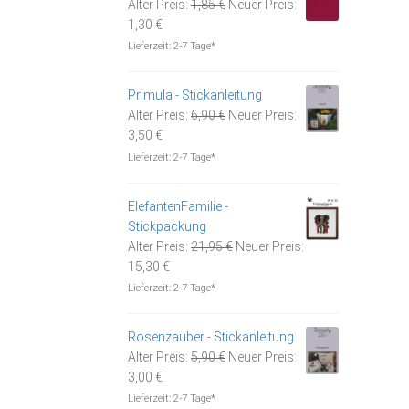
Ursprünglicher
Alter Preis:
1,85
€
Neuer Preis:
Aktueller
Preis
1,30
€
Preis
war:
Lieferzeit:
2-7 Tage*
ist:
1,85 €
1,30 €.
Primula - Stickanleitung
Ursprünglicher
Alter Preis:
6,90
€
Neuer Preis:
Aktueller
Preis
3,50
€
Preis
war:
Lieferzeit:
2-7 Tage*
ist:
6,90 €
3,50 €.
ElefantenFamilie -
Stickpackung
Ursprünglicher
Alter Preis:
21,95
€
Neuer Preis:
Aktueller
Preis
15,30
€
Preis
war:
Lieferzeit:
2-7 Tage*
ist:
21,95 €
15,30 €.
Rosenzauber - Stickanleitung
Ursprünglicher
Alter Preis:
5,90
€
Neuer Preis:
Aktueller
Preis
3,00
€
Preis
war:
Lieferzeit:
2-7 Tage*