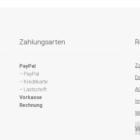
Zahlungsarten
R
Za
PayPal
– PayPal
Da
– Kreditkarte
A
– Lastschrift
Vorkasse
I
Rechnung
Wi
Ve