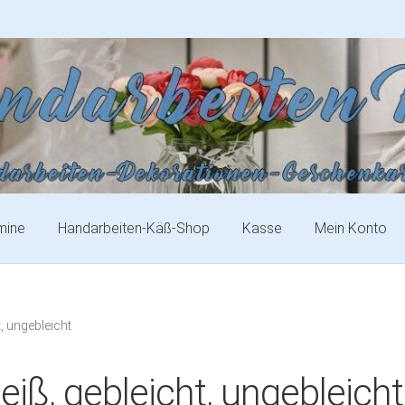
mine
Handarbeiten-Käß-Shop
Kasse
Mein Konto
t, ungebleicht
eiß, gebleicht, ungebleicht