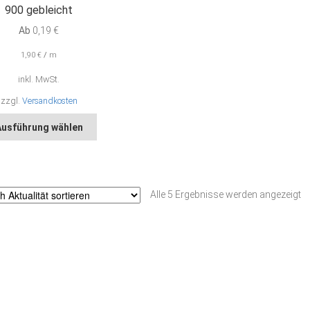
900 gebleicht
Ab
0,19
€
1,90
€
/
m
inkl. MwSt.
zzgl.
Versandkosten
Dieses
Ausführung wählen
Produkt
weist
mehrere
Varianten
N
Alle 5 Ergebnisse werden angezeigt
auf.
Ak
Die
so
Optionen
können
auf
der
Produktseite
gewählt