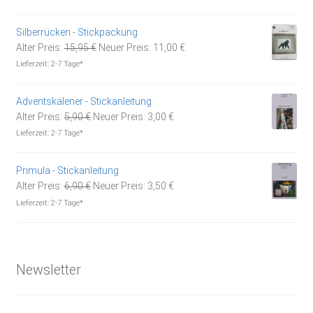
war:
ist:
7,95 €
5,50 €.
Silberrücken - Stickpackung
Ursprünglicher
Aktueller
Alter Preis:
15,95
€
Neuer Preis:
11,00
€
Preis
Preis
Lieferzeit:
2-7 Tage*
war:
ist:
15,95 €
11,00 €.
Adventskalener - Stickanleitung
Ursprünglicher
Aktueller
Alter Preis:
5,90
€
Neuer Preis:
3,00
€
Preis
Preis
Lieferzeit:
2-7 Tage*
war:
ist:
5,90 €
3,00 €.
Primula - Stickanleitung
Ursprünglicher
Aktueller
Alter Preis:
6,90
€
Neuer Preis:
3,50
€
Preis
Preis
Lieferzeit:
2-7 Tage*
war:
ist:
6,90 €
3,50 €.
Newsletter