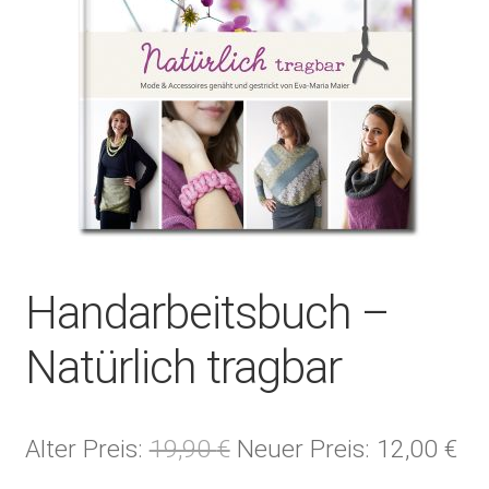
Handarbeitsbuch –
Natürlich tragbar
Ursprünglicher
Akt
Alter Preis:
19,90
€
Neuer Preis:
12,00
€
Preis
Pre