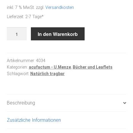
inkl. 7 % MwSt.
zzgl.
Versandkosten
war:
ist:
Lieferzeit:
2-7 Tage*
19,90 €
12,
Handarbeitsbuch
In den Warenkorb
-
Natürlich
tragbar
Menge
Artikelnummer:
4034
Kategorien:
acufactum - U.Menze
,
Bücher und Leaflets
Schlagwort:
Natürlich tragbar
Beschreibung
Zusätzliche Informationen