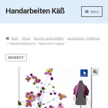
Handarbeiten Käß
Zur
Zum
Menü
Navigation
Inhalt
springen
springen
Startseite
Aktuelles
Start
Shop
Bücher und Leaflets
acufactum - U.Menze
Handarbeitsbuch – Natürlich tragbar
Fotos
ANGEBOT!
Termine
Handarbeiten-Käß-Shop
🔍
Kasse
Mein Konto