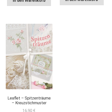
In den Warenkorb
Leaflet – Spitzenträume
– Kreuzstichmuster
16,90
€