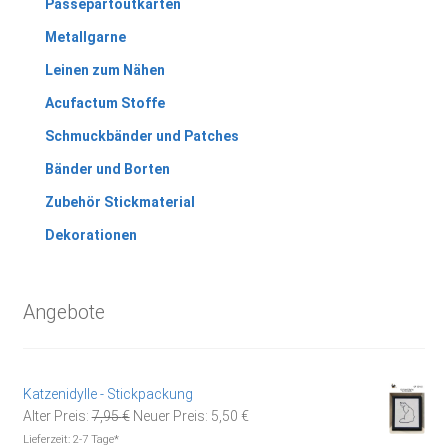
Passepartoutkarten
Metallgarne
Leinen zum Nähen
Acufactum Stoffe
Schmuckbänder und Patches
Bänder und Borten
Zubehör Stickmaterial
Dekorationen
Angebote
Katzenidylle - Stickpackung
Ursprünglicher
Aktueller
Alter Preis:
7,95
€
Neuer Preis:
5,50
€
Preis
Preis
Lieferzeit:
2-7 Tage*