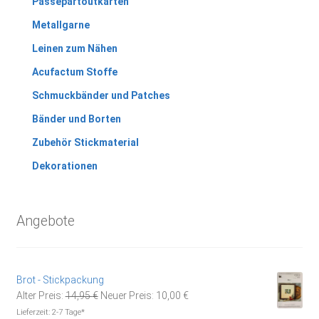
Passepartoutkarten
Metallgarne
Leinen zum Nähen
Acufactum Stoffe
Schmuckbänder und Patches
Bänder und Borten
Zubehör Stickmaterial
Dekorationen
Angebote
Brot - Stickpackung
Ursprünglicher
Aktueller
Alter Preis:
14,95
€
Neuer Preis:
10,00
€
Preis
Preis
Lieferzeit:
2-7 Tage*