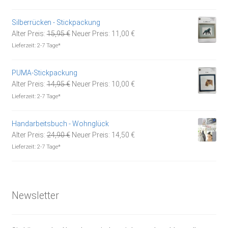
war:
ist:
14,95 €
10,00 €.
Silberrücken - Stickpackung
Ursprünglicher
Aktueller
Alter Preis:
15,95
€
Neuer Preis:
11,00
€
Preis
Preis
Lieferzeit:
2-7 Tage*
war:
ist:
15,95 €
11,00 €.
PUMA-Stickpackung
Ursprünglicher
Aktueller
Alter Preis:
14,95
€
Neuer Preis:
10,00
€
Preis
Preis
Lieferzeit:
2-7 Tage*
war:
ist:
14,95 €
10,00 €.
Handarbeitsbuch - Wohnglück
Ursprünglicher
Aktueller
Alter Preis:
24,90
€
Neuer Preis:
14,50
€
Preis
Preis
Lieferzeit:
2-7 Tage*
war:
ist:
24,90 €
14,50 €.
Newsletter