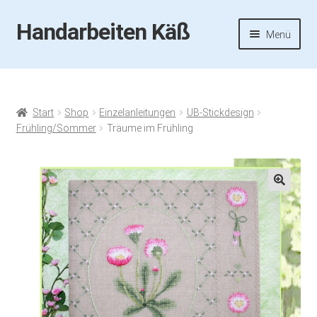
Handarbeiten Käß
Zur
Zum
Menü
Navigation
Inhalt
springen
springen
Startseite
Aktuelles
Start
Shop
Einzelanleitungen
UB-Stickdesign
Frühling/Sommer
Träume im Frühling
Fotos
Termine
🔍
Handarbeiten-Käß-Shop
Kasse
Mein Konto