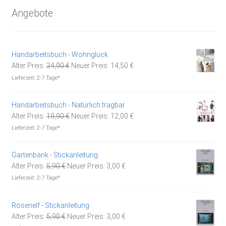
Angebote
Handarbeitsbuch - Wohnglück
Ursprünglicher
Aktueller
Alter Preis:
24,90
€
Neuer Preis:
14,50
€
Preis
Preis
Lieferzeit:
2-7 Tage*
war:
ist:
24,90 €
14,50 €.
Handarbeitsbuch - Natürlich tragbar
Ursprünglicher
Aktueller
Alter Preis:
19,90
€
Neuer Preis:
12,00
€
Preis
Preis
Lieferzeit:
2-7 Tage*
war:
ist:
19,90 €
12,00 €.
Gartenbank - Stickanleitung
Ursprünglicher
Aktueller
Alter Preis:
5,90
€
Neuer Preis:
3,00
€
Preis
Preis
Lieferzeit:
2-7 Tage*
war:
ist:
5,90 €
3,00 €.
Rosenelf - Stickanleitung
Ursprünglicher
Aktueller
Alter Preis:
5,90
€
Neuer Preis:
3,00
€