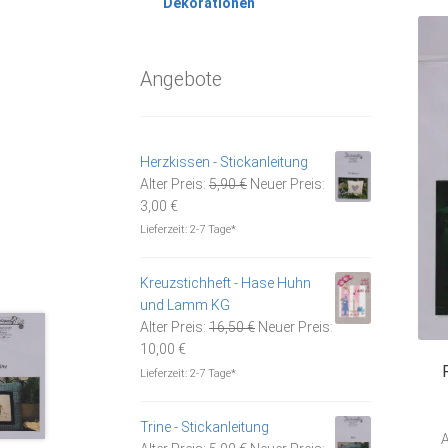
Dekorationen
Angebote
Herzkissen - Stickanleitung
Ursprünglicher
Alter Preis:
5,90
€
Neuer Preis:
Aktueller
Preis
3,00
€
Preis
war:
Lieferzeit:
2-7 Tage*
ist:
5,90 €
3,00 €.
Kreuzstichheft - Hase Huhn
und Lamm KG
Ursprünglicher
Alter Preis:
16,50
€
Neuer Preis:
Aktueller
Preis
10,00
€
Preis
war:
Lieferzeit:
2-7 Tage*
ist:
16,50 €
10,00 €.
Trine - Stickanleitung
A
Ursprünglicher