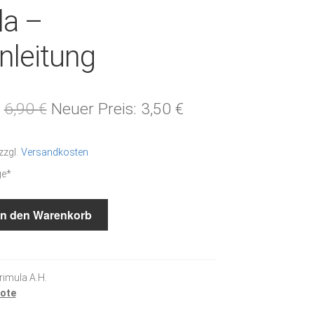
la –
nleitung
Ursprünglicher
Aktueller
6,90
€
Neuer Preis:
3,50
€
Preis
Preis
zzgl.
Versandkosten
war:
ist:
ge*
6,90 €
3,50 €.
In den Warenkorb
rimula A.H.
ote