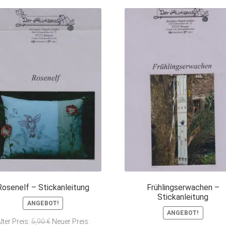
Rosenelf – Stickanleitung
Frühlingserwachen –
Stickanleitung
ANGEBOT!
ANGEBOT!
Ursprünglicher
lter Preis:
5,90
€
Neuer Preis: