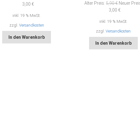
Ursprüngli
Alter Preis:
5,90
€
Neuer Prei
Preis
Aktueller
3,00
€
Preis
Aktueller
3,00
€
war:
Preis
inkl. 19 % MwSt.
war:
Preis
5,90 €
ist:
inkl. 19 % MwSt.
5,90 €
ist:
3,00 €.
zzgl.
Versandkosten
3,00 €.
zzgl.
Versandkosten
In den Warenkorb
In den Warenkorb