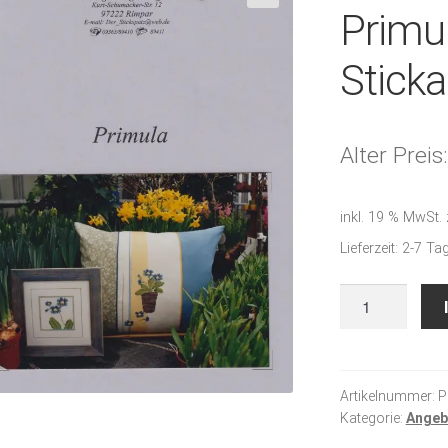
Primu
🔍
Sticka
Alter Preis:
inkl. 19 % MwSt.
Lieferzeit:
2-7 Ta
Primula
-
Stickanleitung
Menge
Artikelnummer:
P
Kategorie:
Angeb