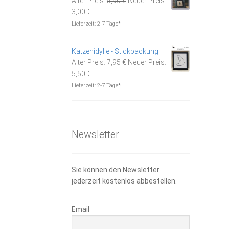
Alter Preis:
5,90
€
Neuer Preis:
Aktueller
Preis
3,00
€
Preis
war:
Lieferzeit:
2-7 Tage*
ist:
5,90 €
3,00 €.
Katzenidylle - Stickpackung
Ursprünglicher
Alter Preis:
7,95
€
Neuer Preis:
Aktueller
Preis
5,50
€
Preis
war:
Lieferzeit:
2-7 Tage*
ist:
7,95 €
5,50 €.
Newsletter
Sie können den Newsletter
jederzeit kostenlos abbestellen.
Email