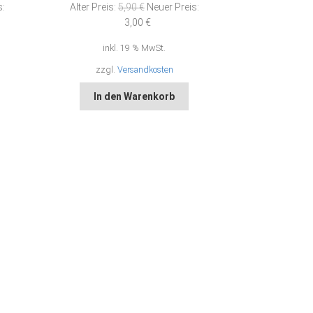
cher
Ursprünglicher
s:
Alter Preis:
5,90
€
Neuer Preis:
Preis
Aktueller
3,00
€
war:
Preis
inkl. 19 % MwSt.
5,90 €
ist:
3,00 €.
zzgl.
Versandkosten
In den Warenkorb