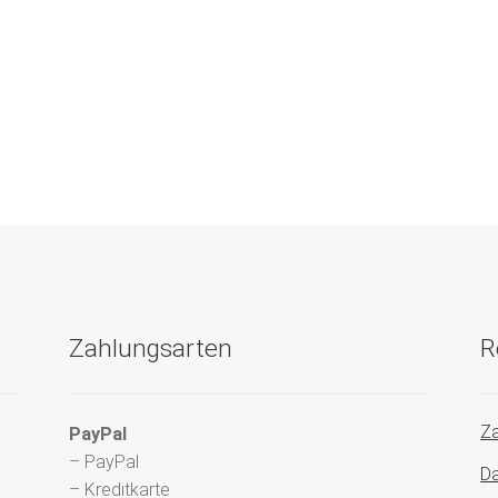
Zahlungsarten
R
Za
PayPal
– PayPal
Da
– Kreditkarte