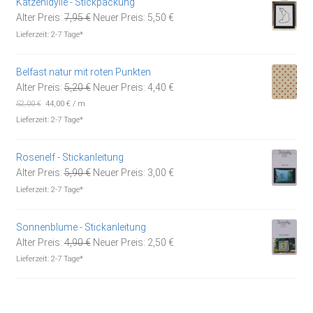
Katzenidylle - Stickpackung
Ursprünglicher
Aktueller
Alter Preis:
7,95
€
Neuer Preis:
5,50
€
Preis
Preis
Lieferzeit:
2-7 Tage*
war:
ist:
7,95 €
5,50 €.
Belfast natur mit roten Punkten
Ursprünglicher
Aktueller
Alter Preis:
5,20
€
Neuer Preis:
4,40
€
Preis
Preis
52,00
€
44,00
€
/
m
war:
ist:
Lieferzeit:
2-7 Tage*
5,20 €
4,40 €.
Rosenelf - Stickanleitung
Ursprünglicher
Aktueller
Alter Preis:
5,90
€
Neuer Preis:
3,00
€
Preis
Preis
Lieferzeit:
2-7 Tage*
war:
ist:
5,90 €
3,00 €.
Sonnenblume - Stickanleitung
Ursprünglicher
Aktueller
Alter Preis:
4,90
€
Neuer Preis:
2,50
€
Preis
Preis
Lieferzeit:
2-7 Tage*
war:
ist:
4,90 €
2,50 €.