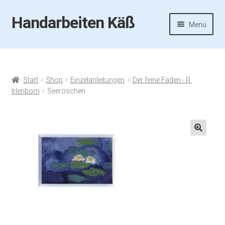
Handarbeiten Käß
Zur
Zum
Menü
Navigation
Inhalt
springen
springen
Startseite
Aktuelles
Start
Shop
Einzelanleitungen
Der feine Faden - R.
Irlenborn
Seeröschen
Fotos
Termine
🔍
Handarbeiten-Käß-Shop
Kasse
Mein Konto