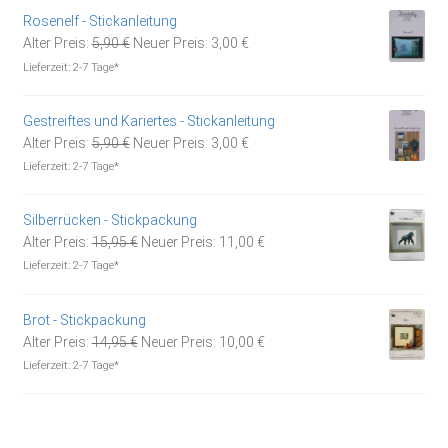
Rosenelf - Stickanleitung
Ursprünglicher
Aktueller
Alter Preis:
5,90
€
Neuer Preis:
3,00
€
Preis
Preis
Lieferzeit:
2-7 Tage*
war:
ist:
5,90 €
3,00 €.
Gestreiftes und Kariertes - Stickanleitung
Ursprünglicher
Aktueller
Alter Preis:
5,90
€
Neuer Preis:
3,00
€
Preis
Preis
Lieferzeit:
2-7 Tage*
war:
ist:
5,90 €
3,00 €.
Silberrücken - Stickpackung
Ursprünglicher
Aktueller
Alter Preis:
15,95
€
Neuer Preis:
11,00
€
Preis
Preis
Lieferzeit:
2-7 Tage*
war:
ist:
15,95 €
11,00 €.
Brot - Stickpackung
Ursprünglicher
Aktueller
Alter Preis:
14,95
€
Neuer Preis:
10,00
€
Preis
Preis
Lieferzeit:
2-7 Tage*
war:
ist:
14,95 €
10,00 €.