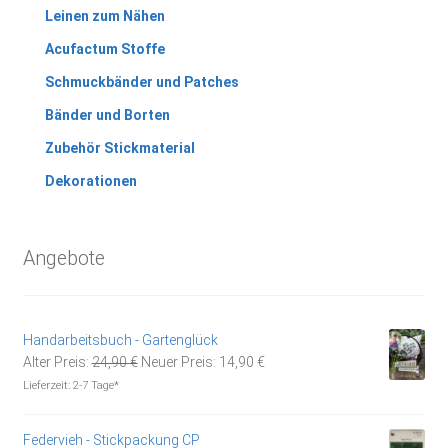
Leinen zum Nähen
Acufactum Stoffe
Schmuckbänder und Patches
Bänder und Borten
Zubehör Stickmaterial
Dekorationen
Angebote
Handarbeitsbuch - Gartenglück
Ursprünglicher
Aktueller
Alter Preis:
24,90
€
Neuer Preis:
14,90
€
Preis
Preis
Lieferzeit:
2-7 Tage*
war:
ist:
24,90 €
14,90 €.
Federvieh - Stickpackung CP