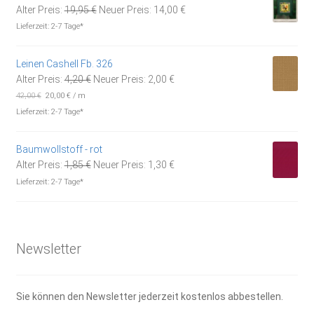
Ursprünglicher
Aktueller
Alter Preis:
19,95
€
Neuer Preis:
14,00
€
Preis
Preis
Lieferzeit:
2-7 Tage*
war:
ist:
19,95 €
14,00 €.
Leinen Cashell Fb. 326
Ursprünglicher
Aktueller
Alter Preis:
4,20
€
Neuer Preis:
2,00
€
Preis
Preis
42,00
€
20,00
€
/
m
war:
ist:
Lieferzeit:
2-7 Tage*
4,20 €
2,00 €.
Baumwollstoff - rot
Ursprünglicher
Aktueller
Alter Preis:
1,85
€
Neuer Preis:
1,30
€
Preis
Preis
Lieferzeit:
2-7 Tage*
war:
ist:
1,85 €
1,30 €.
Newsletter
Sie können den Newsletter jederzeit kostenlos abbestellen.