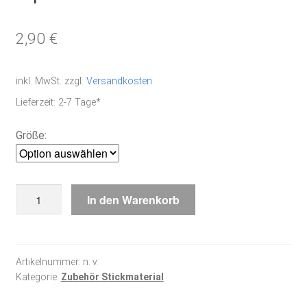
2,90
€
inkl. MwSt.
zzgl.
Versandkosten
Lieferzeit:
2-7 Tage*
Größe:
Prym
In den Warenkorb
Sticknadeln
mit
Spitze
Menge
Artikelnummer:
n. v.
Kategorie:
Zubehör Stickmaterial