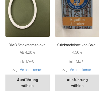
DMC Stickrahmen oval
Sticknadelset von Sajou
Ab
4,20
€
4,50
€
inkl. MwSt.
inkl. MwSt.
zzgl.
Versandkosten
zzgl.
Versandkosten
Dieses
Die
Ausführung
Ausführung
Produkt
Pro
wählen
wählen
weist
wei
mehrere
meh
Varianten
Var