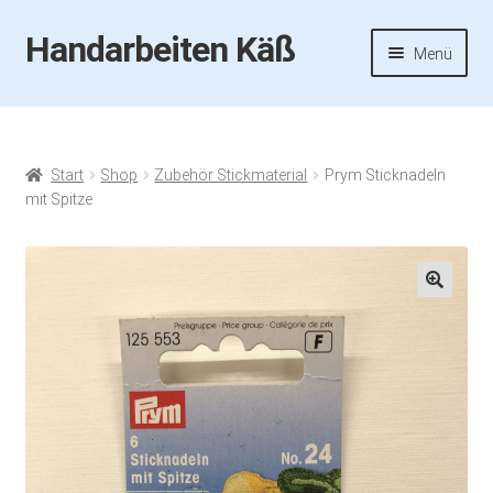
Handarbeiten Käß
Zur
Zum
Menü
Navigation
Inhalt
springen
springen
Startseite
Aktuelles
Start
Shop
Zubehör Stickmaterial
Prym Sticknadeln
mit Spitze
Fotos
Termine
🔍
Handarbeiten-Käß-Shop
Kasse
Mein Konto