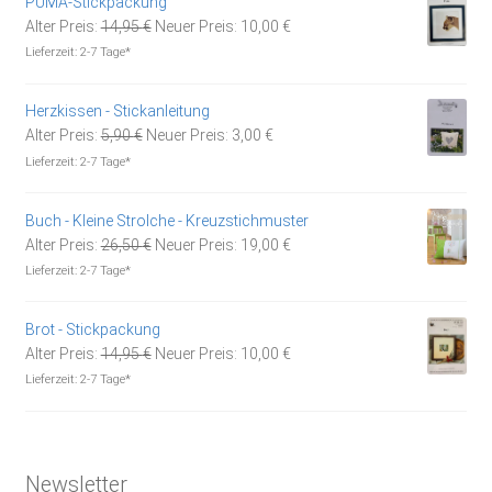
PUMA-Stickpackung
Ursprünglicher
Aktueller
Alter Preis:
14,95
€
Neuer Preis:
10,00
€
Preis
Preis
Lieferzeit:
2-7 Tage*
war:
ist:
14,95 €
10,00 €.
Herzkissen - Stickanleitung
Ursprünglicher
Aktueller
Alter Preis:
5,90
€
Neuer Preis:
3,00
€
Preis
Preis
Lieferzeit:
2-7 Tage*
war:
ist:
5,90 €
3,00 €.
Buch - Kleine Strolche - Kreuzstichmuster
Ursprünglicher
Aktueller
Alter Preis:
26,50
€
Neuer Preis:
19,00
€
Preis
Preis
Lieferzeit:
2-7 Tage*
war:
ist:
26,50 €
19,00 €.
Brot - Stickpackung
Ursprünglicher
Aktueller
Alter Preis:
14,95
€
Neuer Preis:
10,00
€
Preis
Preis
Lieferzeit:
2-7 Tage*
war:
ist:
14,95 €
10,00 €.
Newsletter