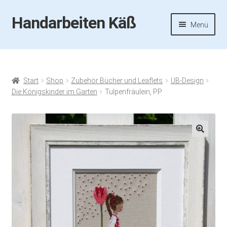
Handarbeiten Käß
Zur
Zum
Menü
Navigation
Inhalt
springen
springen
Startseite
Aktuelles
Start
Shop
Zubehör Bücher und Leaflets
UB-Design
Die Königskinder im Garten
Tulpenfräulein, PP
Fotos
Termine
🔍
Handarbeiten-Käß-Shop
Kasse
Mein Konto