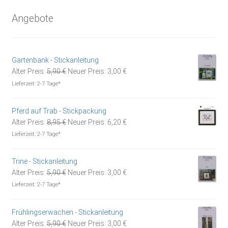
Angebote
Gartenbank - Stickanleitung
Ursprünglicher
Aktueller
Alter Preis:
5,90
€
Neuer Preis:
3,00
€
Preis
Preis
Lieferzeit:
2-7 Tage*
war:
ist:
5,90 €
3,00 €.
Pferd auf Trab - Stickpackung
Ursprünglicher
Aktueller
Alter Preis:
8,95
€
Neuer Preis:
6,20
€
Preis
Preis
Lieferzeit:
2-7 Tage*
war:
ist:
8,95 €
6,20 €.
Trine - Stickanleitung
Ursprünglicher
Aktueller
Alter Preis:
5,90
€
Neuer Preis:
3,00
€
Preis
Preis
Lieferzeit:
2-7 Tage*
war:
ist:
5,90 €
3,00 €.
Frühlingserwachen - Stickanleitung
Ursprünglicher
Aktueller
Alter Preis:
5,90
€
Neuer Preis:
3,00
€