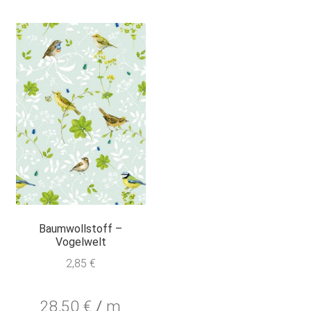
Baumwollstoff –
Vogelwelt
2,85
€
28,50
€
/
m