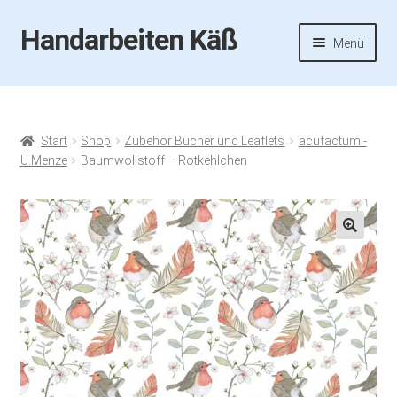
Handarbeiten Käß
Zur
Zum
Menü
Navigation
Inhalt
springen
springen
Startseite
Aktuelles
Start
Shop
Zubehör Bücher und Leaflets
acufactum -
U.Menze
Baumwollstoff – Rotkehlchen
Fotos
Termine
🔍
Handarbeiten-Käß-Shop
Kasse
Mein Konto