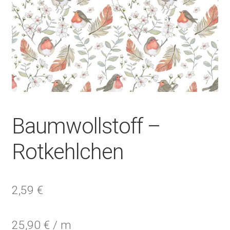
Baumwollstoff –
Rotkehlchen
2,59
€
25,90
€
/
m