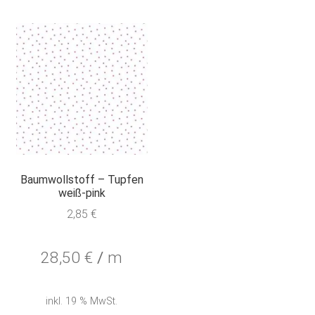
Baumwollstoff – Tupfen
weiß-pink
2,85
€
28,50
€
/
m
inkl. 19 % MwSt.