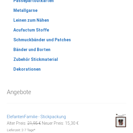
Passepartoutkarten
Metallgarne
Leinen zum Nähen
Acufactum Stoffe
Schmuckbänder und Patches
Bänder und Borten
Zubehör Stickmaterial
Dekorationen
Angebote
ElefantenFamilie - Stickpackung
Ursprünglicher
Aktueller
Alter Preis:
21,95
€
Neuer Preis:
15,30
€
Preis
Preis
Lieferzeit:
2-7 Tage*