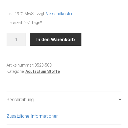
inkl. 19 % MwSt.
zzgl.
Versandkosten
Lieferzeit:
2-7 Tage*
Baumwollstoff
In den Warenkorb
-
Tupfen
rot-
weiß
Artikelnummer:
3523-500
Kategorie:
Acufactum Stoffe
Menge
Beschreibung
Zusätzliche Informationen