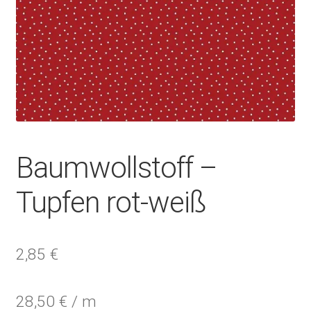
Baumwollstoff –
Tupfen rot-weiß
2,85
€
28,50
€
/
m