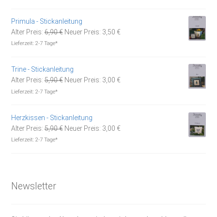
war:
ist:
21,95 €
15,30 €.
Primula - Stickanleitung
Ursprünglicher
Aktueller
Alter Preis:
6,90
€
Neuer Preis:
3,50
€
Preis
Preis
Lieferzeit:
2-7 Tage*
war:
ist:
6,90 €
3,50 €.
Trine - Stickanleitung
Ursprünglicher
Aktueller
Alter Preis:
5,90
€
Neuer Preis:
3,00
€
Preis
Preis
Lieferzeit:
2-7 Tage*
war:
ist:
5,90 €
3,00 €.
Herzkissen - Stickanleitung
Ursprünglicher
Aktueller
Alter Preis:
5,90
€
Neuer Preis:
3,00
€
Preis
Preis
Lieferzeit:
2-7 Tage*
war:
ist:
5,90 €
3,00 €.
Newsletter