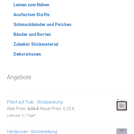
Leinen zum Nähen
Acufactum Stoffe
Schmuckbänder und Patches
Bänder und Borten
Zubehör Stickmaterial
Dekorationen
Angebote
Pferd auf Trab - Stickpackung
Ursprünglicher
Aktueller
Alter Preis:
8,95
€
Neuer Preis:
6,20
€
Preis
Preis
Lieferzeit:
2-7 Tage*
war:
ist:
8,95 €
6,20 €.
Herzkissen - Stickanleitung