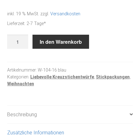
inkl. 19 % MwSt.
zzgl.
Versandkosten
Lieferzeit:
2-7 Tage*
Stickpackung
In den Warenkorb
-
Weihnachtskugeln,
blau
Menge
Artikelnummer:
W-104-16 blau
Kategorien:
Liebevolle Kreuzstichentwürfe
,
Stickpackungen
,
Weihnachten
Beschreibung
Zusätzliche Informationen