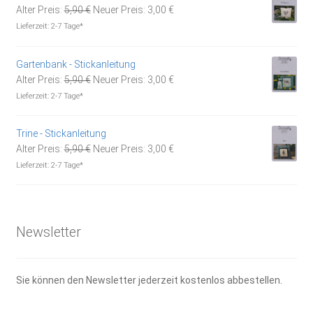
Ursprünglicher
Aktueller
Alter Preis:
5,90
€
Neuer Preis:
3,00
€
Preis
Preis
Lieferzeit:
2-7 Tage*
war:
ist:
5,90 €
3,00 €.
Gartenbank - Stickanleitung
Ursprünglicher
Aktueller
Alter Preis:
5,90
€
Neuer Preis:
3,00
€
Preis
Preis
Lieferzeit:
2-7 Tage*
war:
ist:
5,90 €
3,00 €.
Trine - Stickanleitung
Ursprünglicher
Aktueller
Alter Preis:
5,90
€
Neuer Preis:
3,00
€
Preis
Preis
Lieferzeit:
2-7 Tage*
war:
ist:
5,90 €
3,00 €.
Newsletter
Sie können den Newsletter jederzeit kostenlos abbestellen.