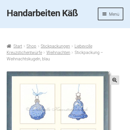
Handarbeiten Käß
Zur
Zum
Menü
Navigation
Inhalt
springen
springen
Startseite
Aktuelles
Start
Shop
Stickpackungen
Liebevolle
Kreuzstichentwürfe
Weihnachten
Stickpackung –
Fotos
Weihnachtskugeln, blau
Termine
🔍
Handarbeiten-Käß-Shop
Kasse
Mein Konto