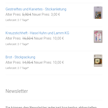
war:
ist:
5,90 €
3,00 €.
Gestreiftes und Kariertes - Stickanleitung
Ursprünglicher
Aktueller
Alter Preis:
5,90
€
Neuer Preis:
3,00
€
Preis
Preis
Lieferzeit:
2-7 Tage*
war:
ist:
5,90 €
3,00 €.
Kreuzstichheft - Hase Huhn und Lamm KG
Ursprünglicher
Aktueller
Alter Preis:
16,50
€
Neuer Preis:
10,00
€
Preis
Preis
Lieferzeit:
2-7 Tage*
war:
ist:
16,50 €
10,00 €.
Brot - Stickpackung
Ursprünglicher
Aktueller
Alter Preis:
14,95
€
Neuer Preis:
10,00
€
Preis
Preis
Lieferzeit:
2-7 Tage*
war:
ist:
14,95 €
10,00 €.
Newsletter
Sie können den Newsletter jederzeit kostenlos abbestellen.