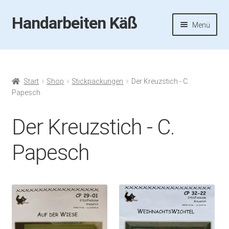
Handarbeiten Käß
Zur
Zum
Menü
Navigation
Inhalt
springen
springen
Startseite
Aktuelles
Start
Shop
Stickpackungen
Der Kreuzstich - C.
Papesch
Fotos
Der Kreuzstich - C.
Termine
Papesch
Handarbeiten-Käß-Shop
Kasse
Mein Konto