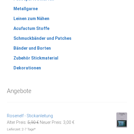
Metallgarne
Leinen zum Nähen
Acufactum Stoffe
Schmuckbänder und Patches
Bänder und Borten
Zubehör Stickmaterial
Dekorationen
Angebote
Rosenelf - Stickanleitung
Ursprünglicher
Aktueller
Alter Preis:
5,90
€
Neuer Preis:
3,00
€
Preis
Preis
Lieferzeit:
2-7 Tage*