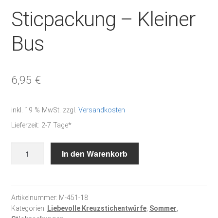
Sticpackung – Kleiner
Bus
6,95
€
inkl. 19 % MwSt.
zzgl.
Versandkosten
Lieferzeit:
2-7 Tage*
Sticpackung
In den Warenkorb
-
Kleiner
Bus
Menge
Artikelnummer:
M-451-18
Kategorien:
Liebevolle Kreuzstichentwürfe
,
Sommer
,