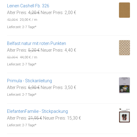
Leinen Cashell Fb. 326
Ursprünglicher
Aktueller
Alter Preis:
4,20
€
Neuer Preis:
2,00
€
Preis
Preis
42,00
€
20,00
€
/
m
war:
ist:
Lieferzeit:
2-7 Tage*
4,20 €
2,00 €.
Belfast natur mit roten Punkten
Ursprünglicher
Aktueller
Alter Preis:
5,20
€
Neuer Preis:
4,40
€
Preis
Preis
52,00
€
44,00
€
/
m
war:
ist:
Lieferzeit:
2-7 Tage*
5,20 €
4,40 €.
Primula - Stickanleitung
Ursprünglicher
Aktueller
Alter Preis:
6,90
€
Neuer Preis:
3,50
€
Preis
Preis
Lieferzeit:
2-7 Tage*
war:
ist:
6,90 €
3,50 €.
ElefantenFamilie - Stickpackung
Ursprünglicher
Aktueller
Alter Preis:
21,95
€
Neuer Preis:
15,30
€
Preis
Preis
Lieferzeit:
2-7 Tage*
war:
ist: