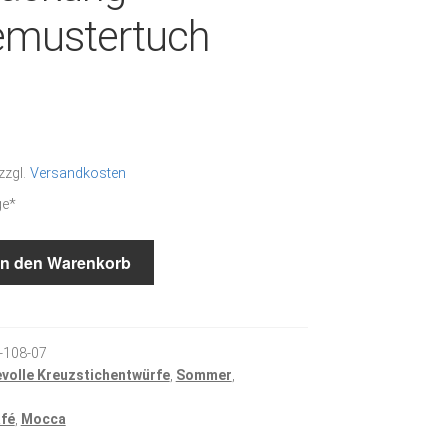
emustertuch
zzgl.
Versandkosten
ge*
In den Warenkorb
uch
-108-07
evolle Kreuzstichentwürfe
,
Sommer
,
fé
,
Mocca