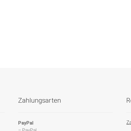
Zahlungsarten
R
Za
PayPal
– PayPal