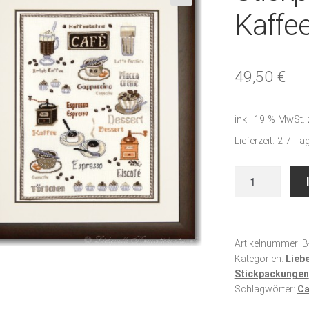
🔍
Kaffe
49,50
€
inkl. 19 % MwSt.
Lieferzeit:
2-7 Ta
Stickpackung
-
Kaffeemustert
Menge
Artikelnummer:
B
Kategorien:
Lieb
Stickpackungen
Schlagwörter:
Ca