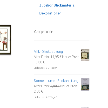
Zubehör Stickmaterial
Dekorationen
Angebote
Milk - Stickpackung
Ursprünglicher
Alter Preis:
14,95
€
Neuer Preis:
Aktueller
Preis
10,00
€
Preis
war:
Lieferzeit:
2-7 Tage*
ist:
14,95 €
10,00 €.
Sonnenblume - Stickanleitung
Ursprünglicher
Alter Preis:
4,90
€
Neuer Preis:
Aktueller
Preis
2,50
€
Preis
war:
Lieferzeit:
2-7 Tage*
ist:
4,90 €
2,50 €.