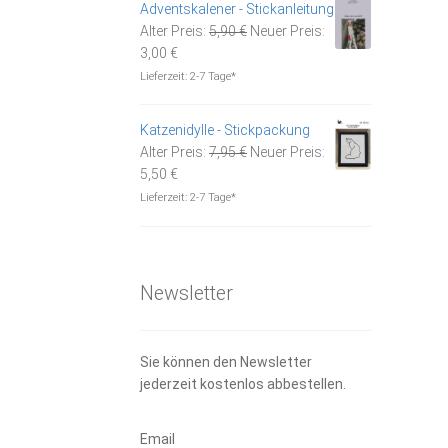
Adventskalener - Stickanleitung
Ursprünglicher
Alter Preis:
5,90
€
Neuer Preis:
Aktueller
Preis
3,00
€
Preis
war:
Lieferzeit:
2-7 Tage*
ist:
5,90 €
3,00 €.
Katzenidylle - Stickpackung
Ursprünglicher
Alter Preis:
7,95
€
Neuer Preis:
Aktueller
Preis
5,50
€
Preis
war:
Lieferzeit:
2-7 Tage*
ist:
7,95 €
5,50 €.
Newsletter
Sie können den Newsletter
jederzeit kostenlos abbestellen.
Email