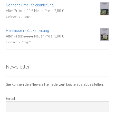
Sonnenblume - Stickanleitung
Ursprünglicher
Aktueller
Alter Preis:
4,90
€
Neuer Preis:
2,50
€
Preis
Preis
Lieferzeit:
2-7 Tage*
war:
ist:
4,90 €
2,50 €.
Herzkissen - Stickanleitung
Ursprünglicher
Aktueller
Alter Preis:
5,90
€
Neuer Preis:
3,00
€
Preis
Preis
Lieferzeit:
2-7 Tage*
war:
ist:
5,90 €
3,00 €.
Newsletter
Sie können den Newsletter jederzeit kostenlos abbestellen.
Email