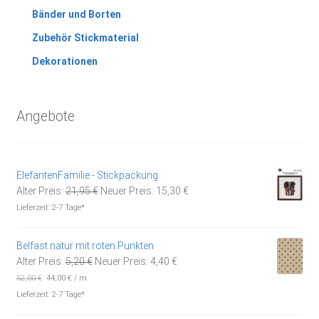
Bänder und Borten
Zubehör Stickmaterial
Dekorationen
Angebote
ElefantenFamilie - Stickpackung
Ursprünglicher
Aktueller
Alter Preis:
21,95
€
Neuer Preis:
15,30
€
Preis
Preis
Lieferzeit:
2-7 Tage*
war:
ist:
21,95 €
15,30 €.
Belfast natur mit roten Punkten
Ursprünglicher
Aktueller
Alter Preis:
5,20
€
Neuer Preis:
4,40
€
Preis
Preis
52,00
€
44,00
€
/
m
war:
ist:
Lieferzeit:
2-7 Tage*
5,20 €
4,40 €.