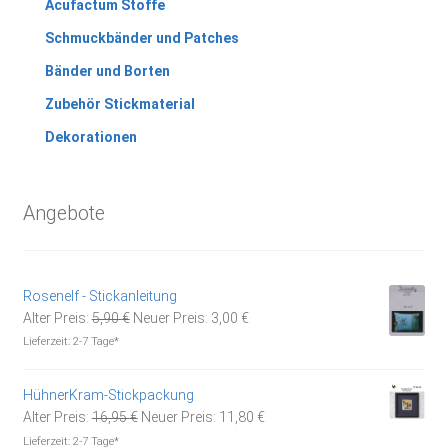
Acufactum Stoffe
Schmuckbänder und Patches
Bänder und Borten
Zubehör Stickmaterial
Dekorationen
Angebote
Rosenelf - Stickanleitung
Ursprünglicher
Aktueller
Alter Preis:
5,90
€
Neuer Preis:
3,00
€
Preis
Preis
Lieferzeit:
2-7 Tage*
war:
ist:
5,90 €
3,00 €.
HühnerKram-Stickpackung
Ursprünglicher
Aktueller
Alter Preis:
16,95
€
Neuer Preis:
11,80
€
Preis
Preis
Lieferzeit:
2-7 Tage*