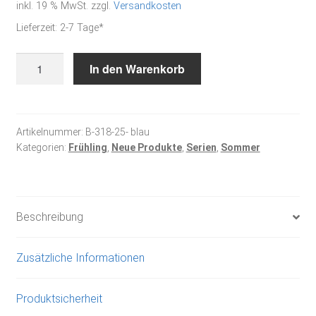
inkl. 19 % MwSt.
zzgl.
Versandkosten
Lieferzeit:
2-7 Tage*
Friesenhaus
In den Warenkorb
mit
Stockrosen,
blau
-
Artikelnummer:
B-318-25- blau
Kategorien:
Frühling
,
Neue Produkte
,
Serien
,
Sommer
Stickpackung
Menge
Beschreibung
Zusätzliche Informationen
Produktsicherheit