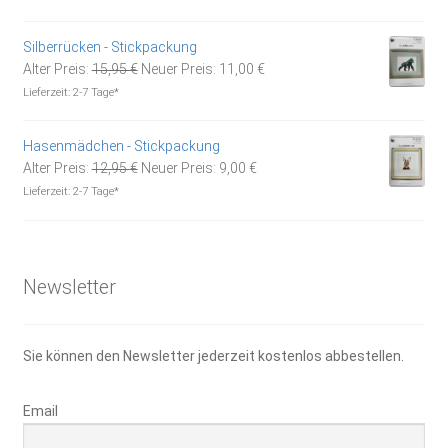
war:
ist:
16,95 €
11,80 €.
Silberrücken - Stickpackung
Ursprünglicher
Aktueller
Alter Preis:
15,95
€
Neuer Preis:
11,00
€
Preis
Preis
Lieferzeit:
2-7 Tage*
war:
ist:
15,95 €
11,00 €.
Hasenmädchen - Stickpackung
Ursprünglicher
Aktueller
Alter Preis:
12,95
€
Neuer Preis:
9,00
€
Preis
Preis
Lieferzeit:
2-7 Tage*
war:
ist:
12,95 €
9,00 €.
Newsletter
Sie können den Newsletter jederzeit kostenlos abbestellen.
Email