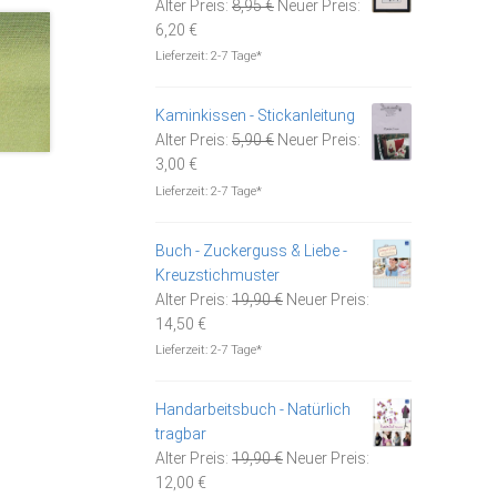
Ursprünglicher
Alter Preis:
8,95
€
Neuer Preis:
Aktueller
Preis
6,20
€
Preis
war:
Lieferzeit:
2-7 Tage*
ist:
8,95 €
6,20 €.
Kaminkissen - Stickanleitung
Ursprünglicher
Alter Preis:
5,90
€
Neuer Preis:
Aktueller
Preis
3,00
€
Preis
war:
Lieferzeit:
2-7 Tage*
ist:
5,90 €
3,00 €.
Buch - Zuckerguss & Liebe -
Kreuzstichmuster
Ursprünglicher
Alter Preis:
19,90
€
Neuer Preis:
Aktueller
Preis
14,50
€
Preis
war:
Lieferzeit:
2-7 Tage*
ist:
19,90 €
14,50 €.
Handarbeitsbuch - Natürlich
tragbar
Ursprünglicher
Alter Preis:
19,90
€
Neuer Preis:
Aktueller
Preis
12,00
€