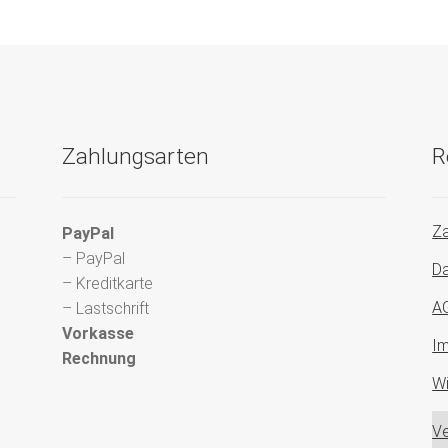
Zahlungsarten
R
Za
PayPal
– PayPal
Da
– Kreditkarte
A
– Lastschrift
Vorkasse
I
Rechnung
Wi
Ve