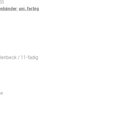
35
enbänder
,
uni, farbig
lenbeck / 11-fädig
ge