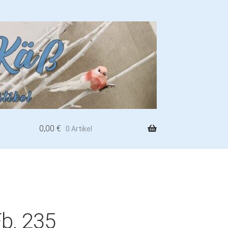
0,00
€
0 Artikel
Fb. 235