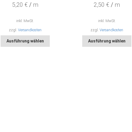
5,20
€
/
m
2,50
€
/
m
inkl. MwSt.
inkl. MwSt.
zzgl.
Versandkosten
zzgl.
Versandkosten
Dieses
Ausführung wählen
Ausführung wählen
Produkt
weist
mehrere
Varianten
auf.
Die
Optionen
können
auf
der
Produktseite
gewählt
werden