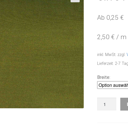
🔍
Ab
0,25
€
2,50
€
/
m
inkl. MwSt.
zzgl.
Lieferzeit:
2-7 Ta
Breite:
olive
Fb.
235
Menge