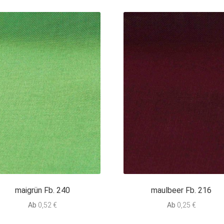
maigrün Fb. 240
maulbeer Fb. 216
Ab
0,52
€
Ab
0,25
€