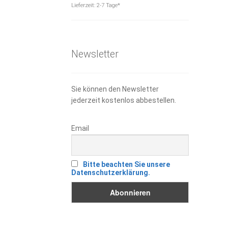
Preis
war:
Lieferzeit:
2-7 Tage*
ist:
19,90 €
12,00 €.
Newsletter
Sie können den Newsletter
jederzeit kostenlos abbestellen.
Email
Bitte beachten Sie unsere
Datenschutzerklärung.