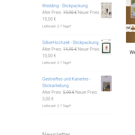
10,00 €.
Wedding - Stickpackung
Ursprünglicher
Alter Preis:
19,90
€
Neuer Preis:
Aktueller
Preis
10,00
€
Preis
war:
Lieferzeit:
2-7 Tage*
ist:
19,90 €
10,00 €.
SilberHochzeit - Stickpackung
Ursprünglicher
Alter Preis:
14,95
€
Neuer Preis:
We
Aktueller
Preis
10,00
€
Preis
war:
Lieferzeit:
2-7 Tage*
ist:
14,95 €
10,00 €.
Gestreiftes und Kariertes -
Stickanleitung
Ursprünglicher
Alter Preis:
5,90
€
Neuer Preis:
Aktueller
Preis
3,00
€
Preis
war:
Lieferzeit:
2-7 Tage*
ist:
5,90 €
3,00 €.
Newsletter