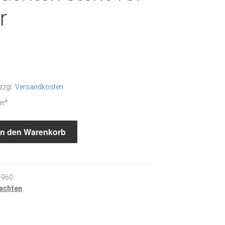
r
zzgl.
Versandkosten
ge*
In den Warenkorb
-960
achten