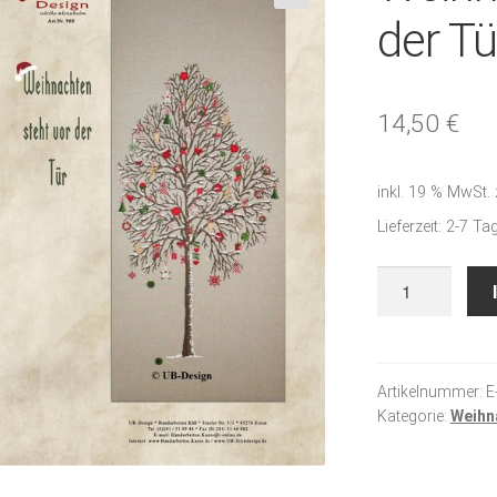
🔍
der Tü
14,50
€
inkl. 19 % MwSt.
Lieferzeit:
2-7 Ta
Weihnachten
steht
vor
der
Tür
Artikelnummer:
E
Kategorie:
Weihn
Menge