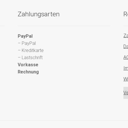
Zahlungsarten
R
Za
PayPal
– PayPal
Da
– Kreditkarte
A
– Lastschrift
Vorkasse
I
Rechnung
Wi
Ve