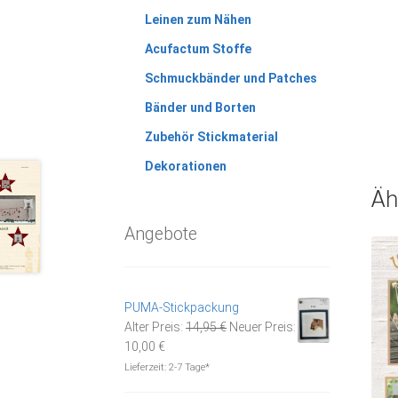
Leinen zum Nähen
Acufactum Stoffe
Schmuckbänder und Patches
Bänder und Borten
Zubehör Stickmaterial
Dekorationen
Äh
Angebote
PUMA-Stickpackung
Ursprünglicher
Alter Preis:
14,95
€
Neuer Preis:
Aktueller
Preis
10,00
€
Preis
war:
Lieferzeit:
2-7 Tage*
ist:
14,95 €