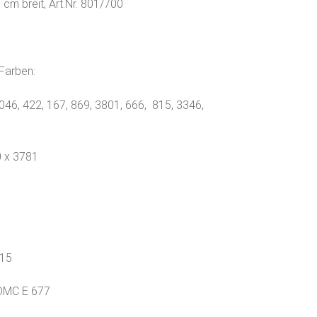
 cm breit, Art.Nr. 801/700
Farben:
3046, 422, 167, 869, 3801, 666, 815, 3346,
0 x 3781
015
 DMC E 677