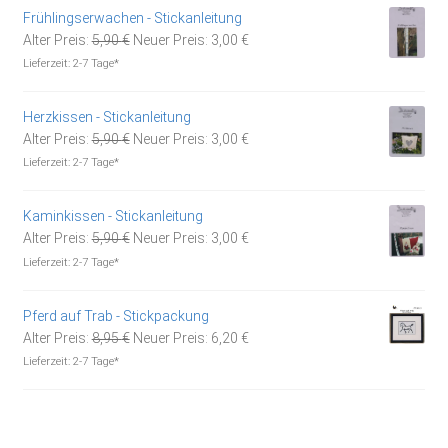
Frühlingserwachen - Stickanleitung
Ursprünglicher
Aktueller
Alter Preis:
5,90
€
Neuer Preis:
3,00
€
Preis
Preis
Lieferzeit:
2-7 Tage*
war:
ist:
5,90 €
3,00 €.
Herzkissen - Stickanleitung
Ursprünglicher
Aktueller
Alter Preis:
5,90
€
Neuer Preis:
3,00
€
Preis
Preis
Lieferzeit:
2-7 Tage*
war:
ist:
5,90 €
3,00 €.
Kaminkissen - Stickanleitung
Ursprünglicher
Aktueller
Alter Preis:
5,90
€
Neuer Preis:
3,00
€
Preis
Preis
Lieferzeit:
2-7 Tage*
war:
ist:
5,90 €
3,00 €.
Pferd auf Trab - Stickpackung
Ursprünglicher
Aktueller
Alter Preis:
8,95
€
Neuer Preis:
6,20
€
Preis
Preis
Lieferzeit:
2-7 Tage*
war:
ist:
8,95 €
6,20 €.