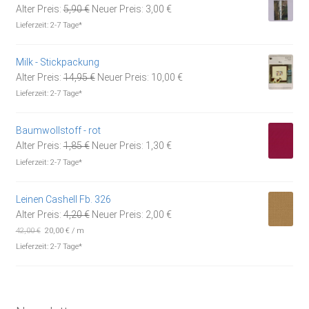
Ursprünglicher
Aktueller
Alter Preis:
5,90
€
Neuer Preis:
3,00
€
Preis
Preis
Lieferzeit:
2-7 Tage*
war:
ist:
5,90 €
3,00 €.
Milk - Stickpackung
Ursprünglicher
Aktueller
Alter Preis:
14,95
€
Neuer Preis:
10,00
€
Preis
Preis
Lieferzeit:
2-7 Tage*
war:
ist:
14,95 €
10,00 €.
Baumwollstoff - rot
Ursprünglicher
Aktueller
Alter Preis:
1,85
€
Neuer Preis:
1,30
€
Preis
Preis
Lieferzeit:
2-7 Tage*
war:
ist:
1,85 €
1,30 €.
Leinen Cashell Fb. 326
Ursprünglicher
Aktueller
Alter Preis:
4,20
€
Neuer Preis:
2,00
€
Preis
Preis
42,00
€
20,00
€
/
m
war:
ist:
Lieferzeit:
2-7 Tage*
4,20 €
2,00 €.