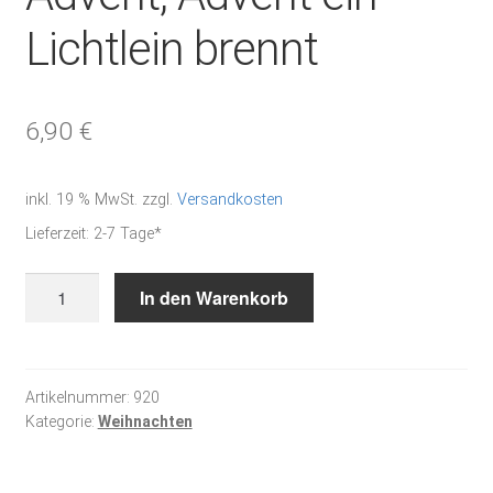
Lichtlein brennt
6,90
€
inkl. 19 % MwSt.
zzgl.
Versandkosten
Lieferzeit:
2-7 Tage*
Advent,
In den Warenkorb
Advent
ein
Lichtlein
brennt
Artikelnummer:
920
Kategorie:
Weihnachten
Menge