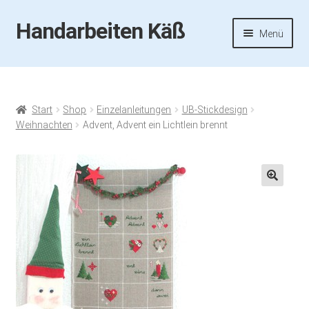
Handarbeiten Käß
Zur
Zum
Menü
Navigation
Inhalt
springen
springen
Startseite
Aktuelles
Start
Shop
Einzelanleitungen
UB-Stickdesign
Weihnachten
Advent, Advent ein Lichtlein brennt
Fotos
Termine
🔍
Handarbeiten-Käß-Shop
Kasse
Mein Konto