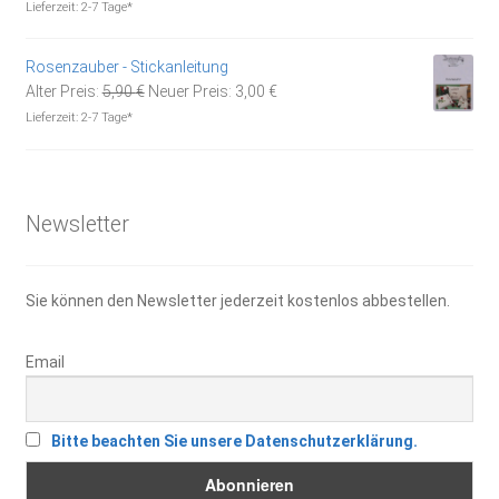
war:
ist:
Lieferzeit:
2-7 Tage*
4,20 €
2,00 €.
Rosenzauber - Stickanleitung
Ursprünglicher
Aktueller
Alter Preis:
5,90
€
Neuer Preis:
3,00
€
Preis
Preis
Lieferzeit:
2-7 Tage*
war:
ist:
5,90 €
3,00 €.
Newsletter
Sie können den Newsletter jederzeit kostenlos abbestellen.
Email
Bitte beachten Sie unsere Datenschutzerklärung.