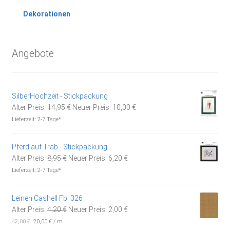
Dekorationen
Angebote
SilberHochzeit - Stickpackung
Ursprünglicher
Aktueller
Alter Preis:
14,95
€
Neuer Preis:
10,00
€
Preis
Preis
Lieferzeit:
2-7 Tage*
war:
ist:
14,95 €
10,00 €.
Pferd auf Trab - Stickpackung
Ursprünglicher
Aktueller
Alter Preis:
8,95
€
Neuer Preis:
6,20
€
Preis
Preis
Lieferzeit:
2-7 Tage*
war:
ist:
8,95 €
6,20 €.
Leinen Cashell Fb. 326
Ursprünglicher
Aktueller
Alter Preis:
4,20
€
Neuer Preis:
2,00
€
Preis
Preis
42,00
€
20,00
€
/
m