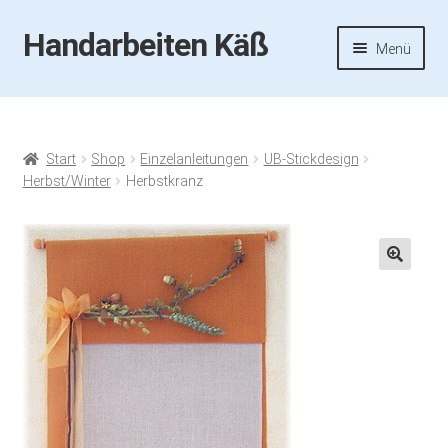
Handarbeiten Käß
Zur
Zum
Menü
Navigation
Inhalt
springen
springen
Startseite
Aktuelles
Start
Shop
Einzelanleitungen
UB-Stickdesign
Herbst/Winter
Herbstkranz
Fotos
Termine
🔍
Handarbeiten-Käß-Shop
Kasse
Mein Konto