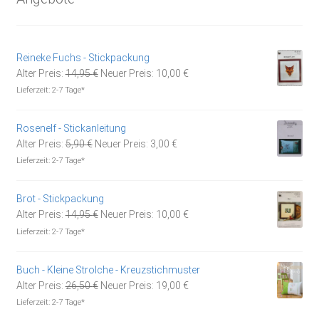
Reineke Fuchs - Stickpackung
Ursprünglicher
Aktueller
Alter Preis:
14,95
€
Neuer Preis:
10,00
€
Preis
Preis
Lieferzeit:
2-7 Tage*
war:
ist:
14,95 €
10,00 €.
Rosenelf - Stickanleitung
Ursprünglicher
Aktueller
Alter Preis:
5,90
€
Neuer Preis:
3,00
€
Preis
Preis
Lieferzeit:
2-7 Tage*
war:
ist:
5,90 €
3,00 €.
Brot - Stickpackung
Ursprünglicher
Aktueller
Alter Preis:
14,95
€
Neuer Preis:
10,00
€
Preis
Preis
Lieferzeit:
2-7 Tage*
war:
ist:
14,95 €
10,00 €.
Buch - Kleine Strolche - Kreuzstichmuster
Ursprünglicher
Aktueller
Alter Preis:
26,50
€
Neuer Preis:
19,00
€
Preis
Preis
Lieferzeit:
2-7 Tage*
war:
ist: