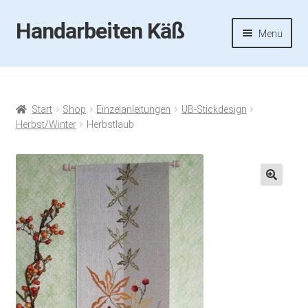
Handarbeiten Käß
Zur
Zum
Menü
Navigation
Inhalt
springen
springen
Startseite
Aktuelles
Start
Shop
Einzelanleitungen
UB-Stickdesign
Herbst/Winter
Herbstlaub
Fotos
Termine
🔍
Handarbeiten-Käß-Shop
Kasse
Mein Konto