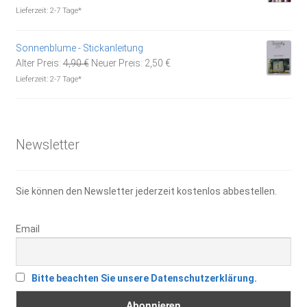
Preis
Preis
Lieferzeit:
2-7 Tage*
war:
ist:
19,90 €
12,00 €.
Sonnenblume - Stickanleitung
Ursprünglicher
Aktueller
Alter Preis:
4,90
€
Neuer Preis:
2,50
€
Preis
Preis
Lieferzeit:
2-7 Tage*
war:
ist:
4,90 €
2,50 €.
Newsletter
Sie können den Newsletter jederzeit kostenlos abbestellen.
Email
Bitte beachten Sie unsere Datenschutzerklärung.