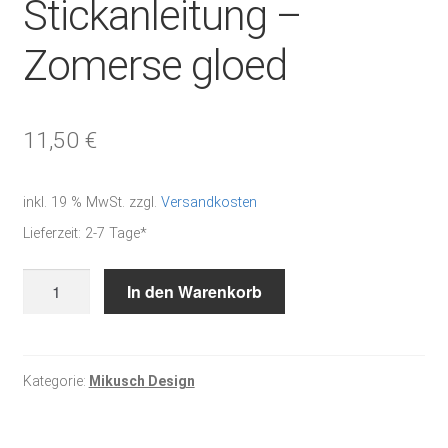
Stickanleitung –
Zomerse gloed
11,50
€
inkl. 19 % MwSt.
zzgl.
Versandkosten
Lieferzeit:
2-7 Tage*
Stickanleitung
In den Warenkorb
-
Zomerse
gloed
Menge
Kategorie:
Mikusch Design