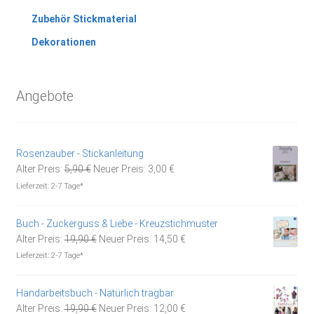
Zubehör Stickmaterial
Dekorationen
Angebote
Rosenzauber - Stickanleitung
Ursprünglicher
Aktueller
Alter Preis:
5,90
€
Neuer Preis:
3,00
€
Preis
Preis
Lieferzeit:
2-7 Tage*
war:
ist:
5,90 €
3,00 €.
Buch - Zuckerguss & Liebe - Kreuzstichmuster
Ursprünglicher
Aktueller
Alter Preis:
19,90
€
Neuer Preis:
14,50
€
Preis
Preis
Lieferzeit:
2-7 Tage*
war:
ist:
19,90 €
14,50 €.
Handarbeitsbuch - Natürlich tragbar
Ursprünglicher
Aktueller
Alter Preis:
19,90
€
Neuer Preis:
12,00
€