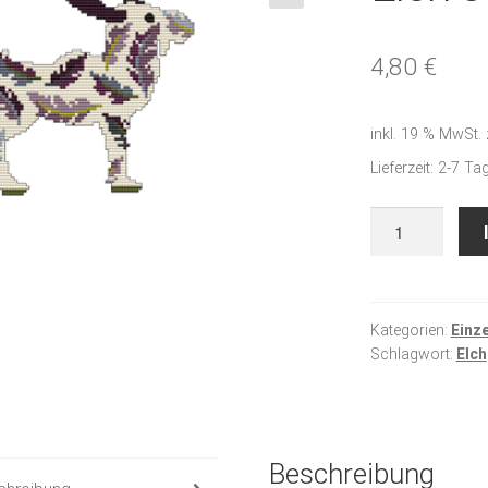
🔍
4,80
€
inkl. 19 % MwSt.
Lieferzeit:
2-7 Ta
Elch
Jan
Menge
Kategorien:
Einz
Schlagwort:
Elch
Beschreibung