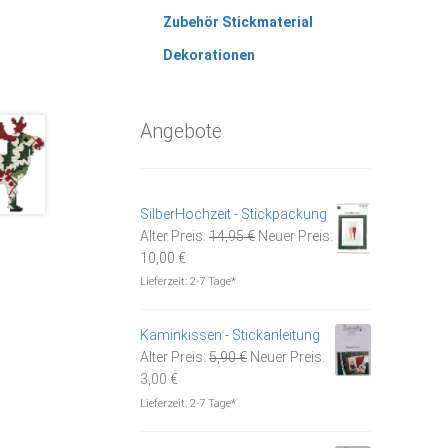
Zubehör Stickmaterial
Dekorationen
Angebote
SilberHochzeit - Stickpackung
Ursprünglicher
Alter Preis:
14,95
€
Neuer Preis:
Aktueller
Preis
10,00
€
Preis
war:
Lieferzeit:
2-7 Tage*
ist:
14,95 €
10,00 €.
Kaminkissen - Stickanleitung
Ursprünglicher
Alter Preis:
5,90
€
Neuer Preis:
Aktueller
Preis
3,00
€
Preis
war:
Lieferzeit:
2-7 Tage*
ist:
5,90 €
3,00 €.