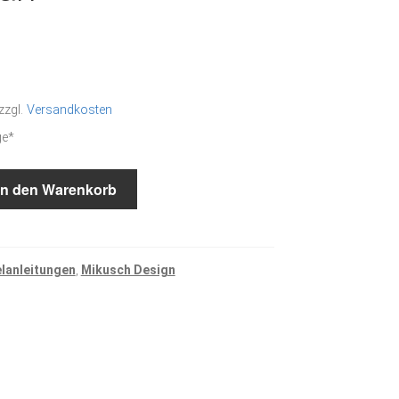
zzgl.
Versandkosten
ge*
In den Warenkorb
elanleitungen
,
Mikusch Design