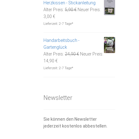
Herzkissen - Stickanleitung
Ursprünglicher
Alter Preis:
5,90
€
Neuer Preis:
Aktueller
Preis
3,00
€
Preis
war:
Lieferzeit:
2-7 Tage*
ist:
5,90 €
3,00 €.
Handarbeitsbuch -
Gartenglück
Ursprünglicher
Alter Preis:
24,90
€
Neuer Preis:
Aktueller
Preis
14,90
€
Preis
war:
Lieferzeit:
2-7 Tage*
ist:
24,90 €
14,90 €.
Newsletter
Sie können den Newsletter
jederzeit kostenlos abbestellen.