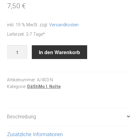
7,50
€
inkl. 19 % MwSt.
zzgl.
Versandkosten
Lieferzeit:
2-7 Tage*
Begegnungen
In den Warenkorb
sind
wie
Sterne
-
Artikelnummer:
A/403 N
Kategorie:
DäStiMo I. Nolte
Stickanleitung
Menge
Beschreibung
Zusätzliche Informationen