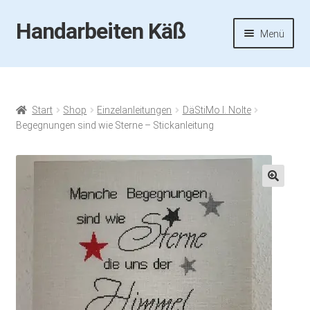
Handarbeiten Käß
Zur
Zum
Menü
Navigation
Inhalt
springen
springen
Startseite
Aktuelles
Start
Shop
Einzelanleitungen
DäStiMo I. Nolte
Begegnungen sind wie Sterne – Stickanleitung
Fotos
Termine
🔍
Handarbeiten-Käß-Shop
Kasse
Mein Konto