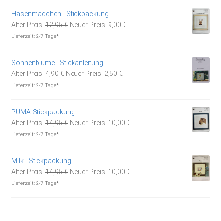
Hasenmädchen - Stickpackung
Ursprünglicher
Aktueller
Alter Preis:
12,95
€
Neuer Preis:
9,00
€
Preis
Preis
Lieferzeit:
2-7 Tage*
war:
ist:
12,95 €
9,00 €.
Sonnenblume - Stickanleitung
Ursprünglicher
Aktueller
Alter Preis:
4,90
€
Neuer Preis:
2,50
€
Preis
Preis
Lieferzeit:
2-7 Tage*
war:
ist:
4,90 €
2,50 €.
PUMA-Stickpackung
Ursprünglicher
Aktueller
Alter Preis:
14,95
€
Neuer Preis:
10,00
€
Preis
Preis
Lieferzeit:
2-7 Tage*
war:
ist:
14,95 €
10,00 €.
Milk - Stickpackung
Ursprünglicher
Aktueller
Alter Preis:
14,95
€
Neuer Preis:
10,00
€
Preis
Preis
Lieferzeit:
2-7 Tage*
war:
ist:
14,95 €
10,00 €.