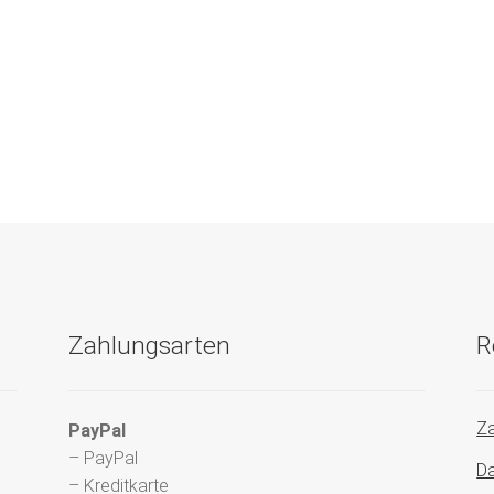
Zahlungsarten
R
Za
PayPal
– PayPal
Da
– Kreditkarte