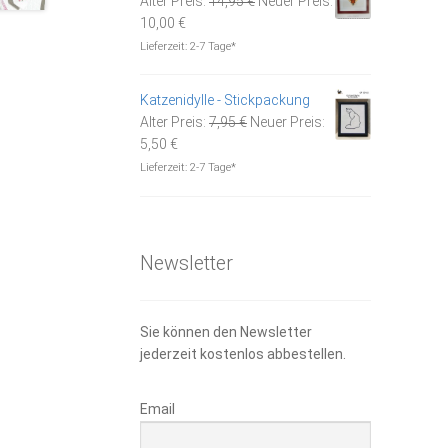
Alter Preis:
14,95
€
Neuer Preis:
Aktueller
Preis
10,00
€
Preis
war:
Lieferzeit:
2-7 Tage*
ist:
14,95 €
10,00 €.
Katzenidylle - Stickpackung
Ursprünglicher
Alter Preis:
7,95
€
Neuer Preis:
Aktueller
Preis
5,50
€
Preis
war:
Lieferzeit:
2-7 Tage*
ist:
7,95 €
5,50 €.
Newsletter
Sie können den Newsletter
jederzeit kostenlos abbestellen.
Email