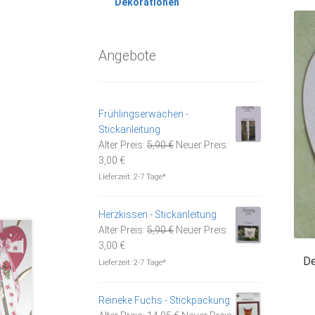
Dekorationen
Angebote
Frühlingserwachen -
Stickanleitung
Ursprünglicher
Alter Preis:
5,90
€
Neuer Preis:
Aktueller
Preis
3,00
€
Preis
war:
Lieferzeit:
2-7 Tage*
ist:
5,90 €
3,00 €.
Herzkissen - Stickanleitung
Ursprünglicher
Alter Preis:
5,90
€
Neuer Preis:
Aktueller
Preis
3,00
€
De
Preis
war:
Lieferzeit:
2-7 Tage*
ist:
5,90 €
3,00 €.
Reineke Fuchs - Stickpackung
Ursprünglicher