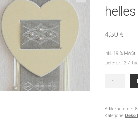
🔍
helle
4,30
€
inkl. 19 % MwSt.
Lieferzeit:
2-7 Ta
Passepartout-
Herz
Fb.
helles
sonnengelb
Artikelnummer:
8
Kategorie:
Deko 
Menge