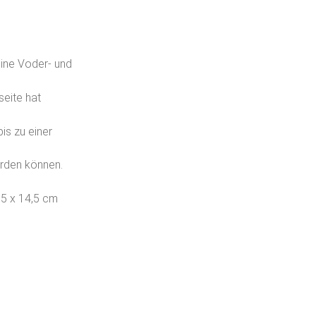
ine Voder- und
seite hat
bis zu einer
rden können.
,5 x 14,5 cm