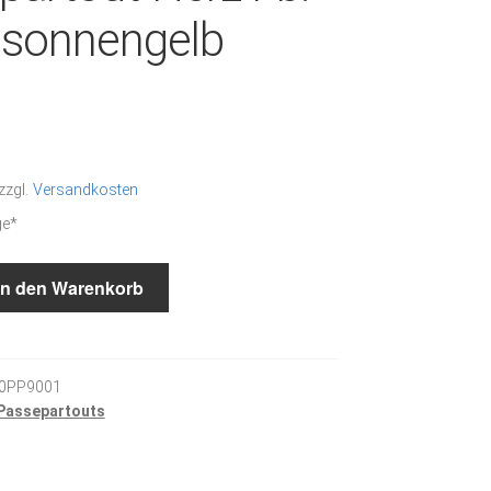
s sonnengelb
zzgl.
Versandkosten
ge*
In den Warenkorb
0PP9001
Passepartouts