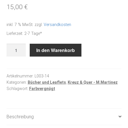
15,00
€
inkl. 7 % MwSt.
zzgl.
Versandkosten
Lieferzeit:
2-7 Tage*
Leaflet
In den Warenkorb
Farbvergnügt
-
Kreuzstichmuster
Menge
Artikelnummer:
L003-14
Kategorien:
Bücher und Leaflets
,
Kreuz & Quer - M.Martinez
Schlagwort:
Farbvergnügt
Beschreibung