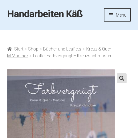
Handarbeiten Käß
Zur
Zum
Menü
Navigation
Inhalt
springen
springen
Startseite
Aktuelles
Start
Shop
Bücher und Leaflets
Kreuz & Quer -
M.Martinez
Leaflet Farbvergnügt – Kreuzstichmuster
Fotos
Termine
🔍
Handarbeiten-Käß-Shop
Kasse
Mein Konto