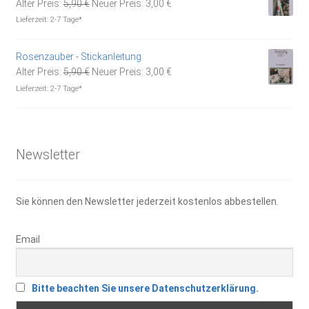
Ursprünglicher
Aktueller
Alter Preis:
5,90
€
Neuer Preis:
3,00
€
Preis
Preis
Lieferzeit:
2-7 Tage*
war:
ist:
5,90 €
3,00 €.
Rosenzauber - Stickanleitung
Ursprünglicher
Aktueller
Alter Preis:
5,90
€
Neuer Preis:
3,00
€
Preis
Preis
Lieferzeit:
2-7 Tage*
war:
ist:
5,90 €
3,00 €.
Newsletter
Sie können den Newsletter jederzeit kostenlos abbestellen.
Email
Bitte beachten Sie unsere Datenschutzerklärung.