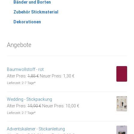
Bänder und Borten
Zubehör Stickmaterial
Dekorationen
Angebote
Baumwollstoff - rot
Ursprünglicher
Aktueller
Alter Preis:
1,85
€
Neuer Preis:
1,30
€
Preis
Preis
Lieferzeit:
2-7 Tage*
war:
ist:
1,85 €
1,30 €.
Wedding - Stickpackung
Ursprünglicher
Aktueller
Alter Preis:
19,90
€
Neuer Preis:
10,00
€
Preis
Preis
Lieferzeit:
2-7 Tage*
war:
ist:
19,90 €
10,00 €.
Adventskalener - Stickanleitung