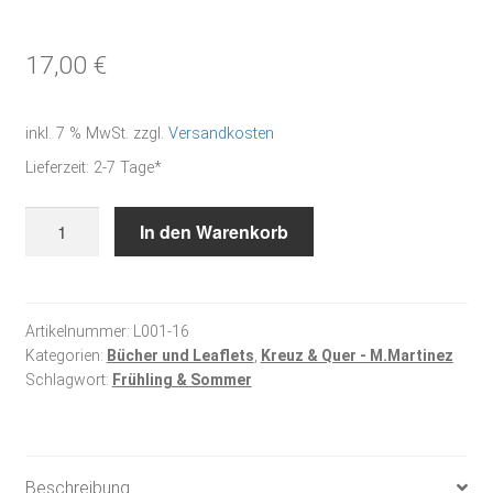
17,00
€
inkl. 7 % MwSt.
zzgl.
Versandkosten
Lieferzeit:
2-7 Tage*
Leaflet
In den Warenkorb
Frühling
und
Sommer
-
Artikelnummer:
L001-16
Kategorien:
Bücher und Leaflets
,
Kreuz & Quer - M.Martinez
Kreuzstichmuster
Schlagwort:
Frühling & Sommer
Menge
Beschreibung