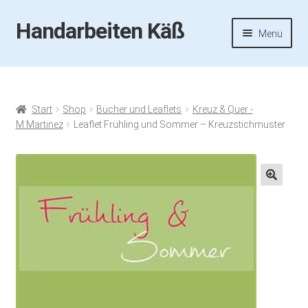
Handarbeiten Käß
Zur
Zum
Menü
Navigation
Inhalt
springen
springen
Startseite
Aktuelles
Start
Shop
Bücher und Leaflets
Kreuz & Quer -
M.Martinez
Leaflet Frühling und Sommer – Kreuzstichmuster
Fotos
Termine
🔍
Handarbeiten-Käß-Shop
Kasse
Mein Konto