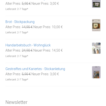
Ursprünglicher
Aktueller
Alter Preis:
5,90
€
Neuer Preis:
3,00
€
Preis
Preis
Lieferzeit:
2-7 Tage*
war:
ist:
5,90 €
3,00 €.
Brot - Stickpackung
Ursprünglicher
Aktueller
Alter Preis:
14,95
€
Neuer Preis:
10,00
€
Preis
Preis
Lieferzeit:
2-7 Tage*
war:
ist:
14,95 €
10,00 €.
Handarbeitsbuch - Wohnglück
Ursprünglicher
Aktueller
Alter Preis:
24,90
€
Neuer Preis:
14,50
€
Preis
Preis
Lieferzeit:
2-7 Tage*
war:
ist:
24,90 €
14,50 €.
Gestreiftes und Kariertes - Stickanleitung
Ursprünglicher
Aktueller
Alter Preis:
5,90
€
Neuer Preis:
3,00
€
Preis
Preis
Lieferzeit:
2-7 Tage*
war:
ist:
5,90 €
3,00 €.
Newsletter