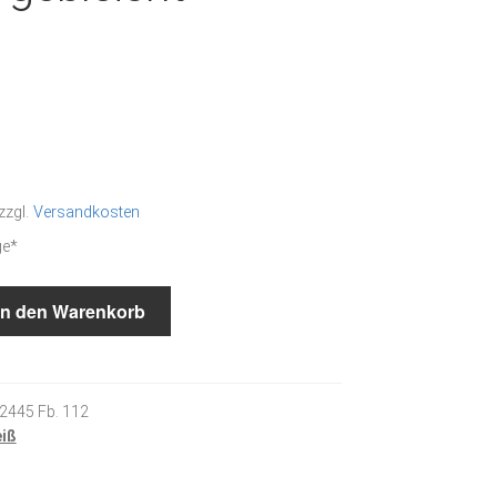
zzgl.
Versandkosten
ge*
In den Warenkorb
2445 Fb. 112
eiß