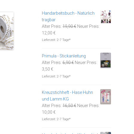
Handarbeitsbuch - Natürlich
tragbar
Ursprünglicher
Alter Preis:
19,90
€
Neuer Preis:
Aktueller
Preis
12,00
€
Preis
war:
Lieferzeit:
2-7 Tage*
ist:
19,90 €
12,00 €.
Primula - Stickanleitung
Ursprünglicher
Alter Preis:
6,90
€
Neuer Preis:
Aktueller
Preis
3,50
€
Preis
war:
Lieferzeit:
2-7 Tage*
ist:
6,90 €
3,50 €.
Kreuzstichheft - Hase Huhn
und Lamm KG
Ursprünglicher
Alter Preis:
16,50
€
Neuer Preis:
Aktueller
Preis
10,00
€
Preis
war:
Lieferzeit:
2-7 Tage*
ist:
16,50 €
10,00 €.