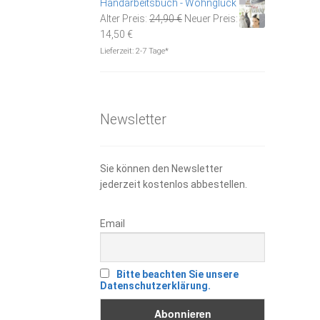
Handarbeitsbuch - Wohnglück
Ursprünglicher
Alter Preis:
24,90
€
Neuer Preis:
Aktueller
Preis
14,50
€
Preis
war:
Lieferzeit:
2-7 Tage*
ist:
24,90 €
14,50 €.
Newsletter
Sie können den Newsletter
jederzeit kostenlos abbestellen.
Email
Bitte beachten Sie unsere
Datenschutzerklärung.