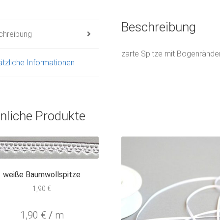
Beschreibung
chreibung
zarte Spitze mit Bogenrände
tzliche Informationen
nliche Produkte
weiße Baumwollspitze
1,90
€
1,90
€
/
m