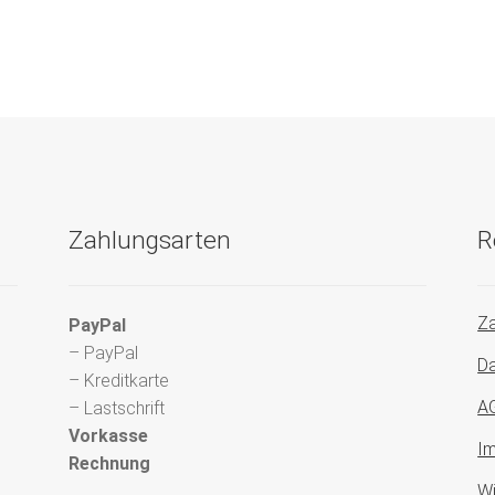
Zahlungsarten
R
Za
PayPal
– PayPal
Da
– Kreditkarte
A
– Lastschrift
Vorkasse
I
Rechnung
Wi