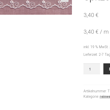
🔍
3,40
€
3,40
€
/
m
inkl. 19 % MwSt.
Lieferzeit:
2-7 Ta
Spitze
gebleicht
Menge
Artikelnummer:
T
Kategorie:
reinw