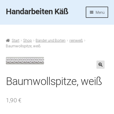
Handarbeiten Käß
Zur
Zum
Menü
Navigation
Inhalt
springen
springen
Startseite
Aktuelles
Start
Shop
Bänder und Borten
reinweiß
Baumwollspitze, weiß
Fotos
Termine
🔍
Baumwollspitze, weiß
Handarbeiten-Käß-Shop
Kasse
1,90
€
Mein Konto