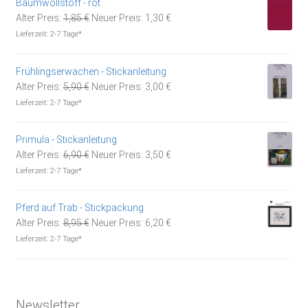
Baumwollstoff - rot
Ursprünglicher
Aktueller
Alter Preis:
1,85
€
Neuer Preis:
1,30
€
Preis
Preis
Lieferzeit:
2-7 Tage*
war:
ist:
1,85 €
1,30 €.
Frühlingserwachen - Stickanleitung
Ursprünglicher
Aktueller
Alter Preis:
5,90
€
Neuer Preis:
3,00
€
Preis
Preis
Lieferzeit:
2-7 Tage*
war:
ist:
5,90 €
3,00 €.
Primula - Stickanleitung
Ursprünglicher
Aktueller
Alter Preis:
6,90
€
Neuer Preis:
3,50
€
Preis
Preis
Lieferzeit:
2-7 Tage*
war:
ist:
6,90 €
3,50 €.
Pferd auf Trab - Stickpackung
Ursprünglicher
Aktueller
Alter Preis:
8,95
€
Neuer Preis:
6,20
€
Preis
Preis
Lieferzeit:
2-7 Tage*
war:
ist:
8,95 €
6,20 €.
Newsletter