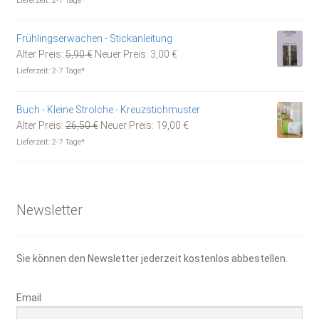
Lieferzeit:
2-7 Tage*
war:
ist:
4,90 €
2,50 €.
Frühlingserwachen - Stickanleitung
Ursprünglicher
Aktueller
Alter Preis:
5,90
€
Neuer Preis:
3,00
€
Preis
Preis
Lieferzeit:
2-7 Tage*
war:
ist:
5,90 €
3,00 €.
Buch - Kleine Strolche - Kreuzstichmuster
Ursprünglicher
Aktueller
Alter Preis:
26,50
€
Neuer Preis:
19,00
€
Preis
Preis
Lieferzeit:
2-7 Tage*
war:
ist:
26,50 €
19,00 €.
Newsletter
Sie können den Newsletter jederzeit kostenlos abbestellen.
Email