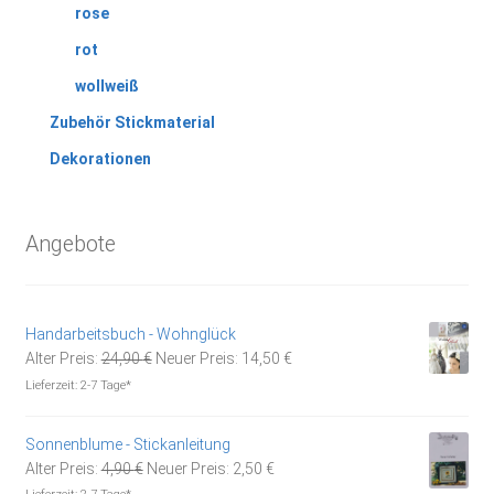
rose
rot
wollweiß
Zubehör Stickmaterial
Dekorationen
Angebote
Handarbeitsbuch - Wohnglück
Ursprünglicher
Aktueller
Alter Preis:
24,90
€
Neuer Preis:
14,50
€
Preis
Preis
Lieferzeit:
2-7 Tage*
war:
ist:
24,90 €
14,50 €.
Sonnenblume - Stickanleitung
Ursprünglicher
Aktueller
Alter Preis:
4,90
€
Neuer Preis:
2,50
€
Preis
Preis