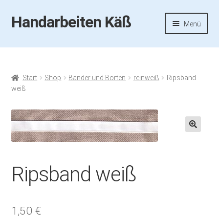
Handarbeiten Käß
Zur
Zum
Menü
Navigation
Inhalt
springen
springen
Startseite
Aktuelles
Start
Shop
Bänder und Borten
reinweiß
Ripsband
weiß
Fotos
Termine
🔍
Handarbeiten-Käß-Shop
Ripsband weiß
Kasse
Mein Konto
1,50
€