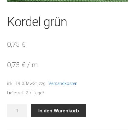
Kordel grün
0,75
€
0,75
€
/
m
inkl. 19 % MwSt.
zzgl.
Versandkosten
Lieferzeit:
2-7 Tage*
Kordel
In den Warenkorb
grün
Menge