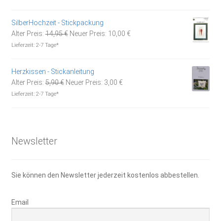
war:
ist:
5,90 €
3,00 €.
SilberHochzeit - Stickpackung
Ursprünglicher
Aktueller
Alter Preis:
14,95
€
Neuer Preis:
10,00
€
Preis
Preis
Lieferzeit:
2-7 Tage*
war:
ist:
14,95 €
10,00 €.
Herzkissen - Stickanleitung
Ursprünglicher
Aktueller
Alter Preis:
5,90
€
Neuer Preis:
3,00
€
Preis
Preis
Lieferzeit:
2-7 Tage*
war:
ist:
5,90 €
3,00 €.
Newsletter
Sie können den Newsletter jederzeit kostenlos abbestellen.
Email