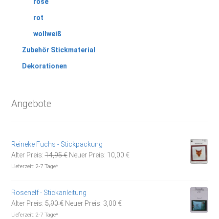
rose
rot
wollweiß
Zubehör Stickmaterial
Dekorationen
Angebote
Reineke Fuchs - Stickpackung
Ursprünglicher
Aktueller
Alter Preis:
14,95
€
Neuer Preis:
10,00
€
Preis
Preis
Lieferzeit:
2-7 Tage*
war:
ist:
14,95 €
10,00 €.
Rosenelf - Stickanleitung
Ursprünglicher
Aktueller
Alter Preis:
5,90
€
Neuer Preis:
3,00
€
Preis
Preis
Lieferzeit:
2-7 Tage*