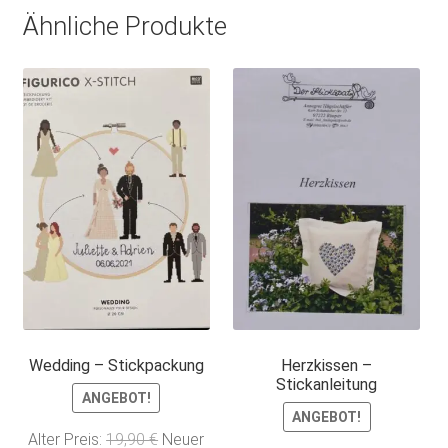
Ähnliche Produkte
Wedding – Stickpackung
Herzkissen –
Stickanleitung
ANGEBOT!
ANGEBOT!
Ursprünglicher
Alter Preis:
19,90
€
Neuer