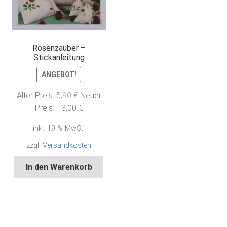
Rosenzauber –
Stickanleitung
ANGEBOT!
Ursprünglicher
Alter Preis:
5,90
€
Neuer
Preis
Aktueller
Preis:
3,00
€
war:
Preis
inkl. 19 % MwSt.
5,90 €
ist:
3,00 €.
zzgl.
Versandkosten
In den Warenkorb