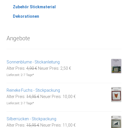
Zubehör Stickmaterial
Dekorationen
Angebote
Sonnenblume - Stickanleitung
Ursprünglicher
Aktueller
Alter Preis:
4,90
€
Neuer Preis:
2,50
€
Preis
Preis
Lieferzeit:
2-7 Tage*
war:
ist:
4,90 €
2,50 €.
Reineke Fuchs - Stickpackung
Ursprünglicher
Aktueller
Alter Preis:
14,95
€
Neuer Preis:
10,00
€
Preis
Preis
Lieferzeit:
2-7 Tage*
war:
ist:
14,95 €
10,00 €.
Silberrücken - Stickpackung
Ursprünglicher
Aktueller
Alter Preis:
15,95
€
Neuer Preis:
11,00
€