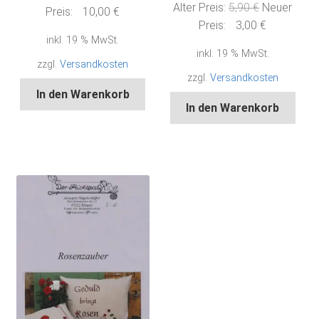
Ursprünglic
Alter Preis:
5,90
€
Neuer
Preis
Aktueller
Preis:
10,00
€
Preis
Aktueller
Preis:
3,00
€
war:
Preis
inkl. 19 % MwSt.
war:
Preis
19,90 €
ist:
inkl. 19 % MwSt.
5,90 €
ist:
10,00 €.
zzgl.
Versandkosten
3,00 €.
zzgl.
Versandkosten
In den Warenkorb
In den Warenkorb