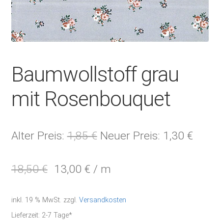
Baumwollstoff grau
mit Rosenbouquet
Ursprünglicher
Aktue
Alter Preis:
1,85
€
Neuer Preis:
1,30
€
Preis
Preis
18,50
€
13,00
€
/
m
war:
ist:
1,85 €
1,30 
inkl. 19 % MwSt.
zzgl.
Versandkosten
Lieferzeit:
2-7 Tage*