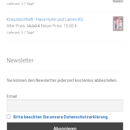
Preis
Preis
Lieferzeit:
2-7 Tage*
war:
ist:
15,95 €
11,00 €.
Kreuzstichheft - Hase Huhn und Lamm KG
Ursprünglicher
Aktueller
Alter Preis:
16,50
€
Neuer Preis:
10,00
€
Preis
Preis
Lieferzeit:
2-7 Tage*
war:
ist:
16,50 €
10,00 €.
Newsletter
Sie können den Newsletter jederzeit kostenlos abbestellen.
Email
Bitte beachten Sie unsere Datenschutzerklärung.