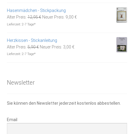
war:
ist:
19,95 €
14,00 €.
Hasenmädchen - Stickpackung
Ursprünglicher
Aktueller
Alter Preis:
12,95
€
Neuer Preis:
9,00
€
Preis
Preis
Lieferzeit:
2-7 Tage*
war:
ist:
12,95 €
9,00 €.
Herzkissen - Stickanleitung
Ursprünglicher
Aktueller
Alter Preis:
5,90
€
Neuer Preis:
3,00
€
Preis
Preis
Lieferzeit:
2-7 Tage*
war:
ist:
5,90 €
3,00 €.
Newsletter
Sie können den Newsletter jederzeit kostenlos abbestellen.
Email