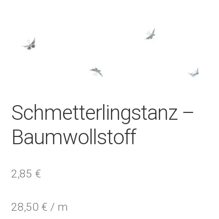
Schmetterlingstanz –
Baumwollstoff
2,85
€
28,50
€
/
m