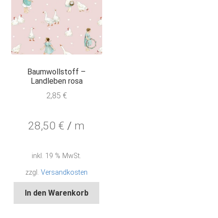
Baumwollstoff –
Landleben rosa
2,85
€
28,50
€
/
m
inkl. 19 % MwSt.
zzgl.
Versandkosten
In den Warenkorb