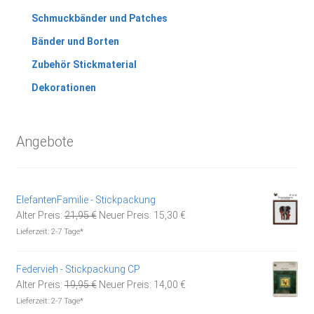
Schmuckbänder und Patches
Bänder und Borten
Zubehör Stickmaterial
Dekorationen
Angebote
ElefantenFamilie - Stickpackung
Ursprünglicher
Aktueller
Alter Preis:
21,95
€
Neuer Preis:
15,30
€
Preis
Preis
Lieferzeit:
2-7 Tage*
war:
ist:
21,95 €
15,30 €.
Federvieh - Stickpackung CP
Ursprünglicher
Aktueller
Alter Preis:
19,95
€
Neuer Preis:
14,00
€
Preis
Preis
Lieferzeit:
2-7 Tage*