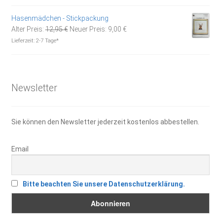
war:
ist:
24,90 €
14,90 €.
Hasenmädchen - Stickpackung
Ursprünglicher
Aktueller
Alter Preis:
12,95
€
Neuer Preis:
9,00
€
Preis
Preis
Lieferzeit:
2-7 Tage*
war:
ist:
12,95 €
9,00 €.
Newsletter
Sie können den Newsletter jederzeit kostenlos abbestellen.
Email
Bitte beachten Sie unsere Datenschutzerklärung.