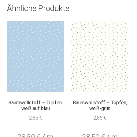
Ähnliche Produkte
Baumwollstoff – Tupfen,
Baumwollstoff – Tupfen,
weiß auf blau
weiß-grün
2,85
€
2,85
€
28,50
€
/
m
28,50
€
/
m