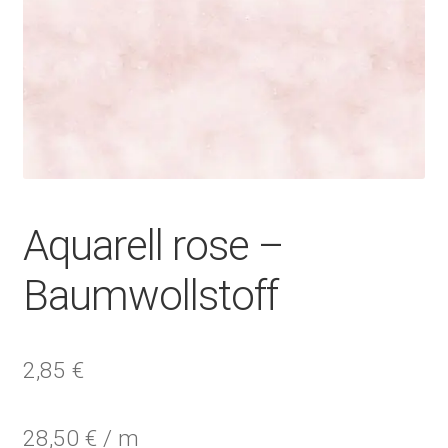
Aquarell rose –
Baumwollstoff
2,85
€
28,50
€
/
m