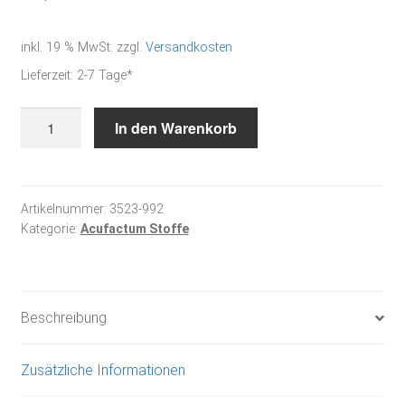
inkl. 19 % MwSt.
zzgl.
Versandkosten
Lieferzeit:
2-7 Tage*
Aquarell
In den Warenkorb
rose
-
Baumwollstoff
Menge
Artikelnummer:
3523-992
Kategorie:
Acufactum Stoffe
Beschreibung
Zusätzliche Informationen