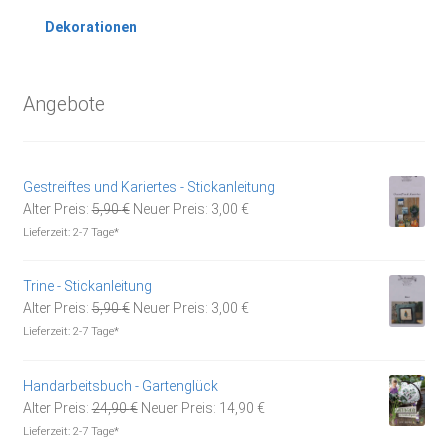
Dekorationen
Angebote
Gestreiftes und Kariertes - Stickanleitung
Ursprünglicher
Aktueller
Alter Preis:
5,90
€
Neuer Preis:
3,00
€
Preis
Preis
Lieferzeit:
2-7 Tage*
war:
ist:
5,90 €
3,00 €.
Trine - Stickanleitung
Ursprünglicher
Aktueller
Alter Preis:
5,90
€
Neuer Preis:
3,00
€
Preis
Preis
Lieferzeit:
2-7 Tage*
war:
ist:
5,90 €
3,00 €.
Handarbeitsbuch - Gartenglück
Ursprünglicher
Aktueller
Alter Preis:
24,90
€
Neuer Preis:
14,90
€
Preis
Preis
Lieferzeit:
2-7 Tage*