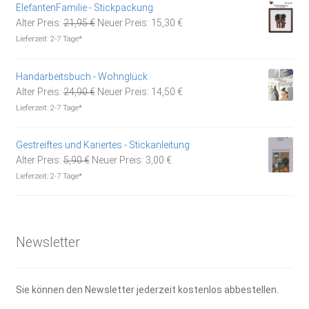
ElefantenFamilie - Stickpackung
Ursprünglicher
Aktueller
Alter Preis:
21,95
€
Neuer Preis:
15,30
€
Preis
Preis
Lieferzeit:
2-7 Tage*
war:
ist:
21,95 €
15,30 €.
Handarbeitsbuch - Wohnglück
Ursprünglicher
Aktueller
Alter Preis:
24,90
€
Neuer Preis:
14,50
€
Preis
Preis
Lieferzeit:
2-7 Tage*
war:
ist:
24,90 €
14,50 €.
Gestreiftes und Kariertes - Stickanleitung
Ursprünglicher
Aktueller
Alter Preis:
5,90
€
Neuer Preis:
3,00
€
Preis
Preis
Lieferzeit:
2-7 Tage*
war:
ist:
5,90 €
3,00 €.
Newsletter
Sie können den Newsletter jederzeit kostenlos abbestellen.