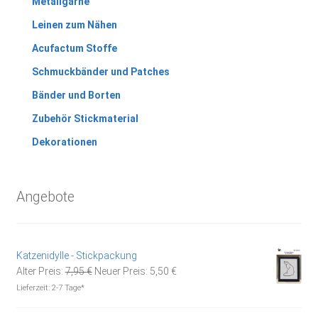
Metallgarne
Leinen zum Nähen
Acufactum Stoffe
Schmuckbänder und Patches
Bänder und Borten
Zubehör Stickmaterial
Dekorationen
Angebote
Katzenidylle - Stickpackung
Ursprünglicher
Aktueller
Alter Preis:
7,95
€
Neuer Preis:
5,50
€
Preis
Preis
Lieferzeit:
2-7 Tage*
war:
ist:
7,95 €
5,50 €.