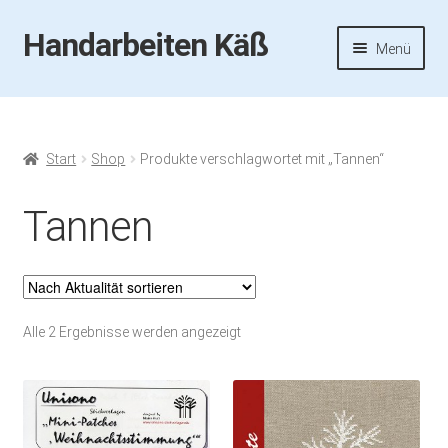
Handarbeiten Käß
Zur
Zum
Menü
Navigation
Inhalt
springen
springen
Startseite
Aktuelles
Start
Shop
Produkte verschlagwortet mit „Tannen“
Fotos
Tannen
Termine
Handarbeiten-Käß-Shop
Nach
Alle 2 Ergebnisse werden angezeigt
Aktualität
Kasse
sortiert
Mein Konto