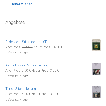
Dekorationen
Angebote
Federvieh - Stickpackung CP
Ursprünglicher
Aktueller
Alter Preis:
19,95
€
Neuer Preis:
14,00
€
Preis
Preis
Lieferzeit:
2-7 Tage*
war:
ist:
19,95 €
14,00 €.
Kaminkissen - Stickanleitung
Ursprünglicher
Aktueller
Alter Preis:
5,90
€
Neuer Preis:
3,00
€
Preis
Preis
Lieferzeit:
2-7 Tage*
war:
ist:
5,90 €
3,00 €.
Trine - Stickanleitung
Ursprünglicher
Aktueller
Alter Preis:
5,90
€
Neuer Preis:
3,00
€
Preis
Preis
Lieferzeit:
2-7 Tage*
war:
ist: