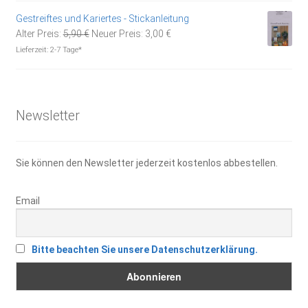
5,90 €
3,00 €.
Gestreiftes und Kariertes - Stickanleitung
Ursprünglicher
Aktueller
Alter Preis:
5,90
€
Neuer Preis:
3,00
€
Preis
Preis
Lieferzeit:
2-7 Tage*
war:
ist:
5,90 €
3,00 €.
Newsletter
Sie können den Newsletter jederzeit kostenlos abbestellen.
Email
Bitte beachten Sie unsere Datenschutzerklärung.