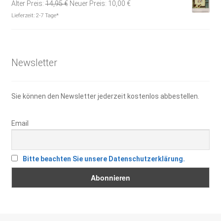
Ursprünglicher
Aktueller
Alter Preis:
14,95
€
Neuer Preis:
10,00
€
Preis
Preis
Lieferzeit:
2-7 Tage*
war:
ist:
14,95 €
10,00 €.
Newsletter
Sie können den Newsletter jederzeit kostenlos abbestellen.
Email
Bitte beachten Sie unsere Datenschutzerklärung.