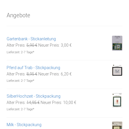
Angebote
Gartenbank - Stickanleitung
Ursprünglicher
Aktueller
Alter Preis:
5,90
€
Neuer Preis:
3,00
€
Preis
Preis
Lieferzeit:
2-7 Tage*
war:
ist:
5,90 €
3,00 €.
Pferd auf Trab - Stickpackung
Ursprünglicher
Aktueller
Alter Preis:
8,95
€
Neuer Preis:
6,20
€
Preis
Preis
Lieferzeit:
2-7 Tage*
war:
ist:
8,95 €
6,20 €.
SilberHochzeit - Stickpackung
Ursprünglicher
Aktueller
Alter Preis:
14,95
€
Neuer Preis:
10,00
€
Preis
Preis
Lieferzeit:
2-7 Tage*
war:
ist:
14,95 €
10,00 €.
Milk - Stickpackung