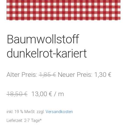
Baumwollstoff
dunkelrot-kariert
Ursprünglicher
Aktue
Alter Preis:
1,85
€
Neuer Preis:
1,30
€
Preis
Preis
18,50
€
13,00
€
/
m
war:
ist:
1,85 €
1,30 
inkl. 19 % MwSt.
zzgl.
Versandkosten
Lieferzeit:
2-7 Tage*