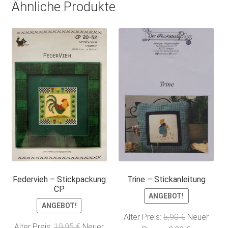
Ähnliche Produkte
Federvieh – Stickpackung
Trine – Stickanleitung
CP
ANGEBOT!
ANGEBOT!
Ursprünglic
Alter Preis:
5,90
€
Neuer
Ursprünglicher
Alter Preis:
19,95
€
Neuer