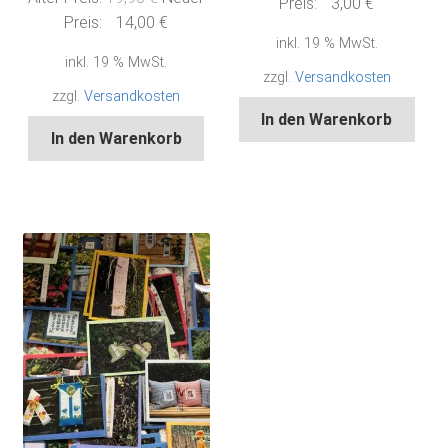
Preis
Aktueller
Preis:
3,00
€
Preis
Aktueller
Preis:
14,00
€
war:
Preis
inkl. 19 % MwSt.
war:
Preis
5,90 €
ist:
inkl. 19 % MwSt.
19,95 €
ist:
3,00 €.
zzgl.
Versandkosten
14,00 €.
zzgl.
Versandkosten
In den Warenkorb
In den Warenkorb