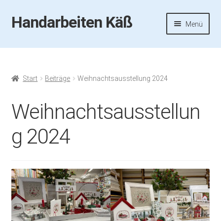
Handarbeiten Käß
Zur
Zum
Menü
Navigation
Inhalt
springen
springen
Startseite
Aktuelles
Start
Beiträge
Weihnachtsausstellung 2024
Fotos
Weihnachtsausstellun
Termine
g 2024
Handarbeiten-Käß-Shop
Kasse
Mein Konto