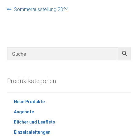
Beitragsnavigation
Vorheriger
Sommerausstellung 2024
Beitrag:
Produktkategorien
Neue Produkte
Angebote
Bücher und Leaflets
Einzelanleitungen