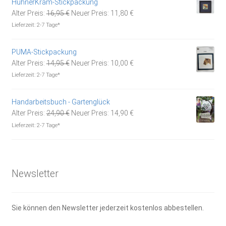
HühnerKram-Stickpackung
Ursprünglicher
Aktueller
Alter Preis:
16,95
€
Neuer Preis:
11,80
€
Preis
Preis
Lieferzeit:
2-7 Tage*
war:
ist:
16,95 €
11,80 €.
PUMA-Stickpackung
Ursprünglicher
Aktueller
Alter Preis:
14,95
€
Neuer Preis:
10,00
€
Preis
Preis
Lieferzeit:
2-7 Tage*
war:
ist:
14,95 €
10,00 €.
Handarbeitsbuch - Gartenglück
Ursprünglicher
Aktueller
Alter Preis:
24,90
€
Neuer Preis:
14,90
€
Preis
Preis
Lieferzeit:
2-7 Tage*
war:
ist:
24,90 €
14,90 €.
Newsletter
Sie können den Newsletter jederzeit kostenlos abbestellen.