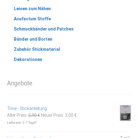
Leinen zum Nähen
Acufactum Stoffe
Schmuckbänder und Patches
Bänder und Borten
Zubehör Stickmaterial
Dekorationen
Angebote
Trine - Stickanleitung
Ursprünglicher
Aktueller
Alter Preis:
5,90
€
Neuer Preis:
3,00
€
Preis
Preis
Lieferzeit:
2-7 Tage*
war:
ist:
5,90 €
3,00 €.