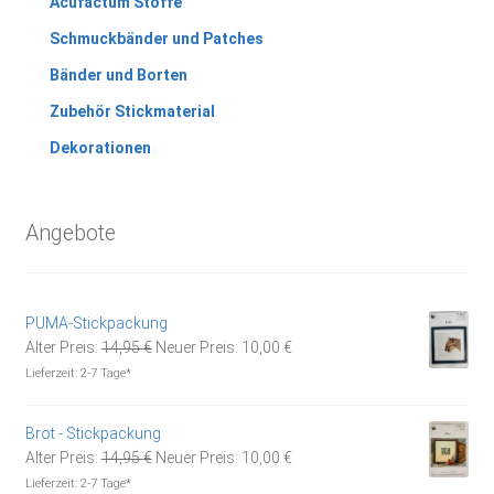
Acufactum Stoffe
Schmuckbänder und Patches
Bänder und Borten
Zubehör Stickmaterial
Dekorationen
Angebote
PUMA-Stickpackung
Ursprünglicher
Aktueller
Alter Preis:
14,95
€
Neuer Preis:
10,00
€
Preis
Preis
Lieferzeit:
2-7 Tage*
war:
ist:
14,95 €
10,00 €.
Brot - Stickpackung
Ursprünglicher
Aktueller
Alter Preis:
14,95
€
Neuer Preis:
10,00
€
Preis
Preis
Lieferzeit:
2-7 Tage*