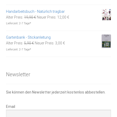
war:
ist:
14,95 €
10,00 €.
Handarbeitsbuch - Natürlich tragbar
Ursprünglicher
Aktueller
Alter Preis:
19,90
€
Neuer Preis:
12,00
€
Preis
Preis
Lieferzeit:
2-7 Tage*
war:
ist:
19,90 €
12,00 €.
Gartenbank - Stickanleitung
Ursprünglicher
Aktueller
Alter Preis:
5,90
€
Neuer Preis:
3,00
€
Preis
Preis
Lieferzeit:
2-7 Tage*
war:
ist:
5,90 €
3,00 €.
Newsletter
Sie können den Newsletter jederzeit kostenlos abbestellen.
Email