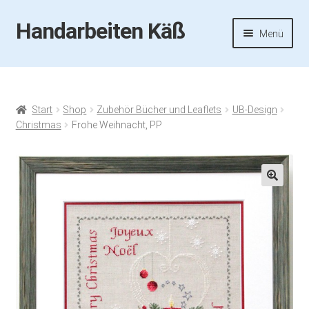
Handarbeiten Käß
Zur
Zum
Menü
Navigation
Inhalt
springen
springen
Startseite
Aktuelles
Start
Shop
Zubehör Bücher und Leaflets
UB-Design
Christmas
Frohe Weihnacht, PP
Fotos
Termine
🔍
Handarbeiten-Käß-Shop
Kasse
Mein Konto