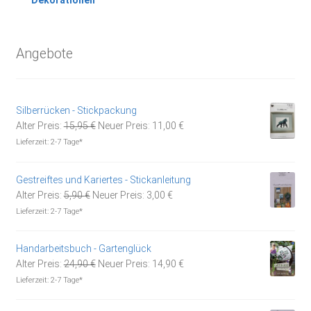
Angebote
Silberrücken - Stickpackung
Ursprünglicher
Aktueller
Alter Preis:
15,95
€
Neuer Preis:
11,00
€
Preis
Preis
Lieferzeit:
2-7 Tage*
war:
ist:
15,95 €
11,00 €.
Gestreiftes und Kariertes - Stickanleitung
Ursprünglicher
Aktueller
Alter Preis:
5,90
€
Neuer Preis:
3,00
€
Preis
Preis
Lieferzeit:
2-7 Tage*
war:
ist:
5,90 €
3,00 €.
Handarbeitsbuch - Gartenglück
Ursprünglicher
Aktueller
Alter Preis:
24,90
€
Neuer Preis:
14,90
€
Preis
Preis
Lieferzeit:
2-7 Tage*
war:
ist:
24,90 €
14,90 €.