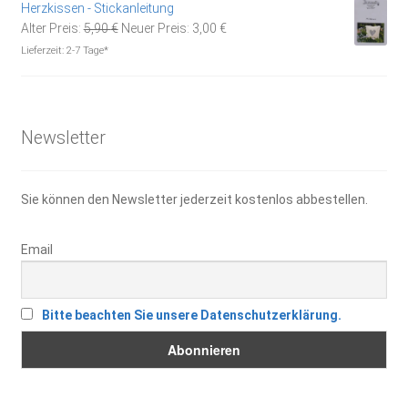
Herzkissen - Stickanleitung
Ursprünglicher
Aktueller
Alter Preis:
5,90
€
Neuer Preis:
3,00
€
Preis
Preis
Lieferzeit:
2-7 Tage*
war:
ist:
5,90 €
3,00 €.
Newsletter
Sie können den Newsletter jederzeit kostenlos abbestellen.
Email
Bitte beachten Sie unsere Datenschutzerklärung.